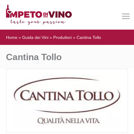
Home
»
Guida dei Vini
»
Produttori
»
Cantina Tollo
Cantina Tollo