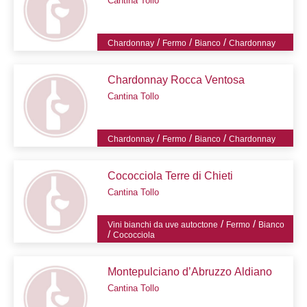
Cantina Tollo
/
/
/
Chardonnay
Fermo
Bianco
Chardonnay
Chardonnay Rocca Ventosa
Cantina Tollo
/
/
/
Chardonnay
Fermo
Bianco
Chardonnay
Cococciola Terre di Chieti
Cantina Tollo
/
/
Vini bianchi da uve autoctone
Fermo
Bianco
/
Cococciola
Montepulciano d’Abruzzo Aldiano
Cantina Tollo