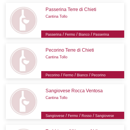
Passerina Terre di Chieti
Cantina Tollo
/
/
/
Passerina
Fermo
Bianco
Passerina
Pecorino Terre di Chieti
Cantina Tollo
/
/
/
Pecorino
Fermo
Bianco
Pecorino
Sangiovese Rocca Ventosa
Cantina Tollo
/
/
/
Sangiovese
Fermo
Rosso
Sangiovese