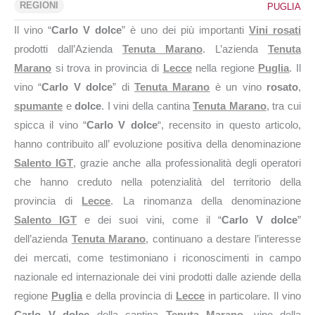
REGIONI
PUGLIA
Il vino “
Carlo V dolce
” è uno dei più importanti
Vini rosati
prodotti dall’Azienda
Tenuta Marano
. L’azienda
Tenuta
Marano
si trova in provincia di
Lecce
nella regione
Puglia
. Il
vino “
Carlo V dolce
” di
Tenuta Marano
è un vino
rosato
,
spumante
e
dolce
. I vini della cantina
Tenuta Marano
, tra cui
spicca il vino “
Carlo V dolce
“, recensito in questo articolo,
hanno contribuito all’ evoluzione positiva della denominazione
Salento IGT
, grazie anche alla professionalità degli operatori
che hanno creduto nella potenzialità del territorio della
provincia di
Lecce
. La rinomanza della denominazione
Salento IGT
e dei suoi vini, come il “
Carlo V dolce
”
dell’azienda
Tenuta Marano
, continuano a destare l’interesse
dei mercati, come testimoniano i riconoscimenti in campo
nazionale ed internazionale dei vini prodotti dalle aziende della
regione
Puglia
e della provincia di
Lecce
in particolare. Il vino
Carlo V dolce
della cantina
Tenuta Marano
, vino della