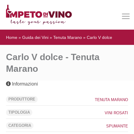
Home
»
Guida dei Vini
»
Tenuta Marano
»
Carlo V dolce
Carlo V dolce - Tenuta
Marano
Informazioni
PRODUTTORE
TENUTA MARANO
TIPOLOGIA
VINI ROSATI
CATEGORIA
SPUMANTE