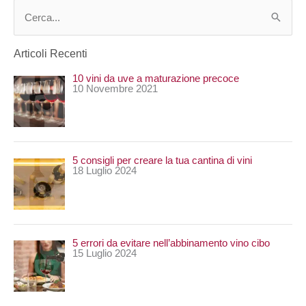
C
e
Articoli Recenti
r
10 vini da uve a maturazione precoce
c
10 Novembre 2021
a
:
5 consigli per creare la tua cantina di vini
18 Luglio 2024
5 errori da evitare nell’abbinamento vino cibo
15 Luglio 2024