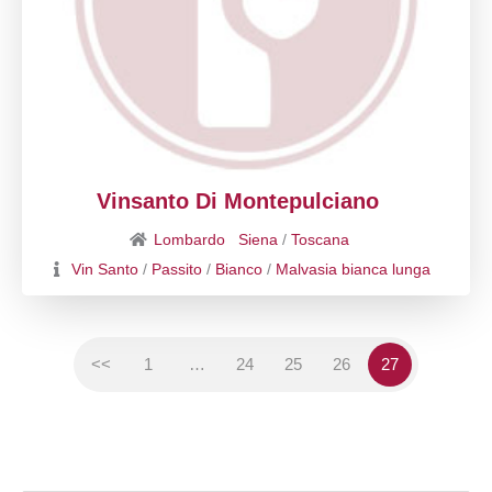
Vinsanto Di Montepulciano
Lombardo
Siena
/
Toscana
Vin Santo
/
Passito
/
Bianco
/
Malvasia bianca lunga
<<
1
…
24
25
26
27