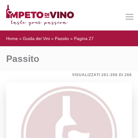
Home
»
Guida dei Vini
»
Passito
»
Pagina 27
Passito
VISUALIZZATI 261-266 DI 266