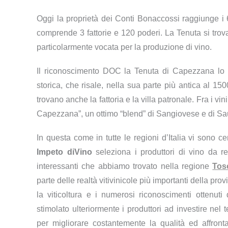
Oggi la proprietà dei Conti Bonaccossi raggiunge i 67
comprende 3 fattorie e 120 poderi. La Tenuta si tro
particolarmente vocata per la produzione di vino.
Il riconoscimento DOC la Tenuta di Capezzana lo
storica, che risale, nella sua parte più antica al 15
trovano anche la fattoria e la villa patronale. Fra i vi
Capezzana”, un ottimo “blend” di Sangiovese e di S
In questa come in tutte le regioni d’Italia vi sono ce
Impeto diVino
seleziona i produttori di vino da r
interessanti che abbiamo trovato nella regione
Tos
parte delle realtà vitivinicole più importanti della prov
la viticoltura e i numerosi riconoscimenti ottenuti
stimolato ulteriormente i produttori ad investire nel t
per migliorare costantemente la qualità ed affront