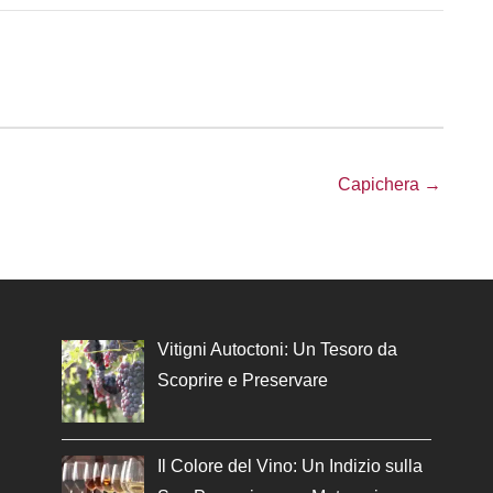
Capichera →
Vitigni Autoctoni: Un Tesoro da
Scoprire e Preservare
Il Colore del Vino: Un Indizio sulla