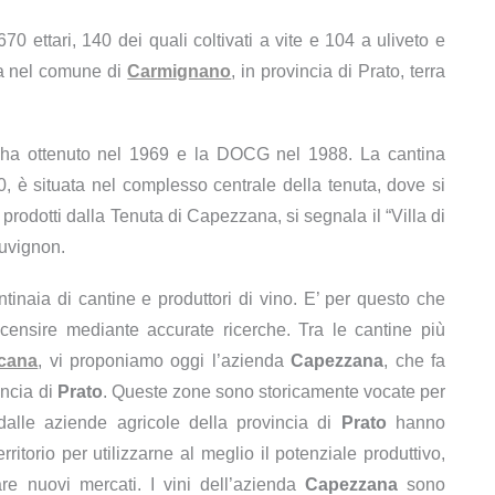
0 ettari, 140 dei quali coltivati a vite e 104 a uliveto e
va nel comune di
Carmignano
, in provincia di Prato, terra
 ha ottenuto nel 1969 e la DOCG nel 1988. La cantina
00, è situata nel complesso centrale della tenuta, dove si
ni prodotti dalla Tenuta di Capezzana, si segnala il “Villa di
auvignon.
ntinaia di cantine e produttori di vino. E’ per questo che
ecensire mediante accurate ricerche. Tra le cantine più
cana
, vi proponiamo oggi l’azienda
Capezzana
, che fa
incia di
Prato
. Queste zone sono storicamente vocate per
 dalle aziende agricole della provincia di
Prato
hanno
erritorio per utilizzarne al meglio il potenziale produttivo,
are nuovi mercati. I vini dell’azienda
Capezzana
sono