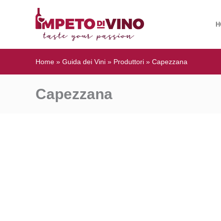
H
Home
»
Guida dei Vini
»
Produttori
»
Capezzana
Capezzana