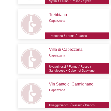
/
/
/
Syrah
Fermo
Rosso
Syrah
Trebbiano
Capezzana
/
/
Trebbiano
Fermo
Bianco
Villa di Capezzana
Capezzana
/
/
/
Uvaggi rossi
Fermo
Rosso
-
Sangiovese
Cabernet Sauvignon
Vin Santo di Carmignano
Capezzana
/
/
Uvaggi bianchi
Passito
Bianco