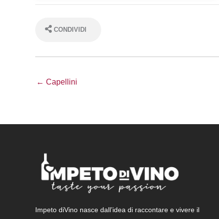
CONDIVIDI
← Capellini
Impeto diVino nasce dall’idea di raccontare e vivere il