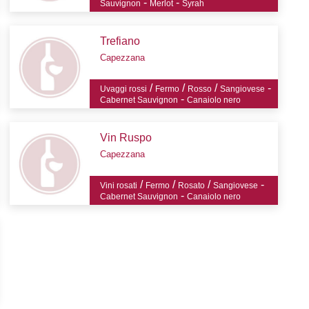
-
-
Sauvignon
Merlot
Syrah
Trefiano
Capezzana
/
/
/
-
Uvaggi rossi
Fermo
Rosso
Sangiovese
-
Cabernet Sauvignon
Canaiolo nero
Vin Ruspo
Capezzana
/
/
/
-
Vini rosati
Fermo
Rosato
Sangiovese
-
Cabernet Sauvignon
Canaiolo nero