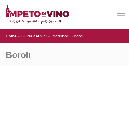
Home
»
Guida dei Vini
»
Produttori
»
Boroli
Boroli