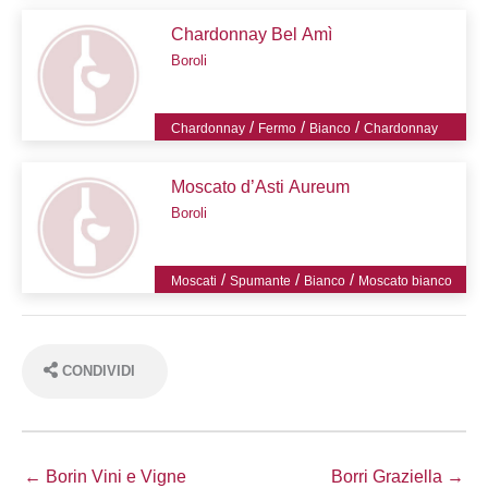
Chardonnay Bel Amì
Boroli
/
/
/
Chardonnay
Fermo
Bianco
Chardonnay
Moscato d’Asti Aureum
Boroli
/
/
/
Moscati
Spumante
Bianco
Moscato bianco
CONDIVIDI
← Borin Vini e Vigne
Borri Graziella →