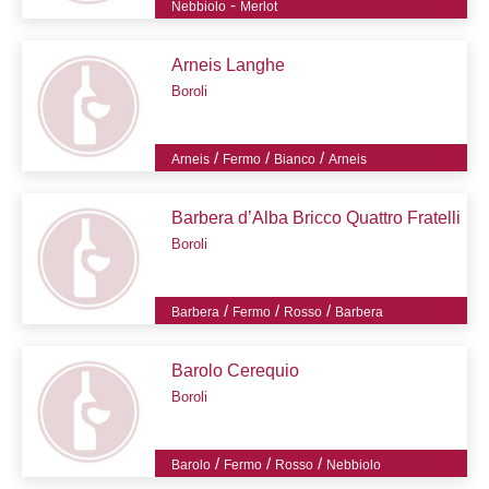
-
Nebbiolo
Merlot
Arneis Langhe
Boroli
/
/
/
Arneis
Fermo
Bianco
Arneis
Barbera d’Alba Bricco Quattro Fratelli
Boroli
/
/
/
Barbera
Fermo
Rosso
Barbera
Barolo Cerequio
Boroli
/
/
/
Barolo
Fermo
Rosso
Nebbiolo