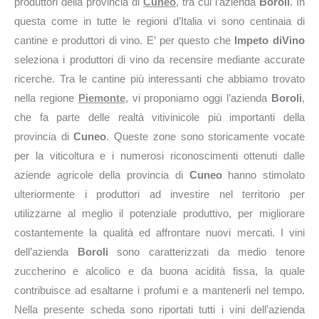
produttori della provincia di
Cuneo
, tra cui l’azienda
Boroli
. In
questa come in tutte le regioni d’Italia vi sono centinaia di
cantine e produttori di vino. E’ per questo che
Impeto diVino
seleziona i produttori di vino da recensire mediante accurate
ricerche. Tra le cantine più interessanti che abbiamo trovato
nella regione
Piemonte
, vi proponiamo oggi l’azienda
Boroli
,
che fa parte delle realtà vitivinicole più importanti della
provincia di
Cuneo
. Queste zone sono storicamente vocate
per la viticoltura e i numerosi riconoscimenti ottenuti dalle
aziende agricole della provincia di
Cuneo
hanno stimolato
ulteriormente i produttori ad investire nel territorio per
utilizzarne al meglio il potenziale produttivo, per migliorare
costantemente la qualità ed affrontare nuovi mercati. I vini
dell’azienda
Boroli
sono caratterizzati da medio tenore
zuccherino e alcolico e da buona acidità fissa, la quale
contribuisce ad esaltarne i profumi e a mantenerli nel tempo.
Nella presente scheda sono riportati tutti i vini dell’azienda