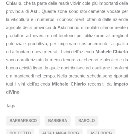
Chiarlo
, che fa parte delle realtà vitivinicole più importanti della
provincia di
Asti
. Queste zone sono storicamente vocate per
la viticoltura e i numerosi riconoscimenti ottenuti dalle aziende
agricole della provincia di
Asti
hanno stimolato ulteriormente i
produttori ad investire nel territorio per utilizzarne al meglio il
potenziale produttivo, per migliorare costantemente la qualità
ed affrontare nuovi mercati. I vini dell’azienda
Michele Chiarlo
sono caratterizzati da medio tenore zuccherino e alcolico e da
buona acidità fissa, la quale contribuisce ad esaltarne i profumi
e a mantenerli nel tempo. Nella presente scheda sono riportati
tutti i vini dell’azienda
Michele Chiarlo
recensiti da
Impeto
diVino
.
Tags
BARBARESCO
BARBERA
BAROLO
DOLCETTO
ALTA LANGA DOCG
ASTI DOCG