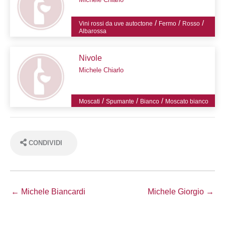
/
/
/
Vini rossi da uve autoctone
Fermo
Rosso
Albarossa
Nivole
Michele Chiarlo
/
/
/
Moscati
Spumante
Bianco
Moscato bianco
CONDIVIDI
← Michele Biancardi
Michele Giorgio →