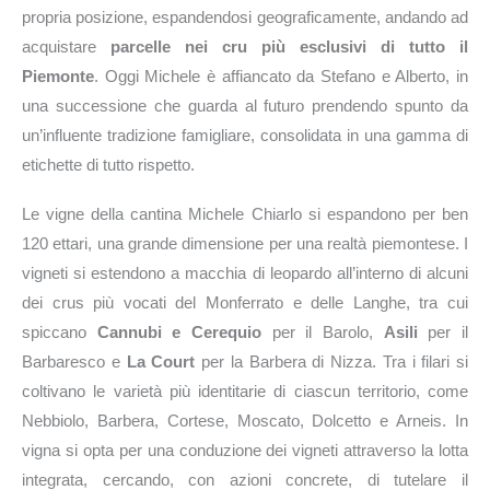
propria posizione, espandendosi geograficamente, andando ad
acquistare
parcelle nei cru più esclusivi di tutto il
Piemonte
. Oggi Michele è affiancato da Stefano e Alberto, in
una successione che guarda al futuro prendendo spunto da
un’influente tradizione famigliare, consolidata in una gamma di
etichette di tutto rispetto.
Le vigne della cantina Michele Chiarlo si espandono per ben
120 ettari, una grande dimensione per una realtà piemontese. I
vigneti si estendono a macchia di leopardo all’interno di alcuni
dei crus più vocati del Monferrato e delle Langhe, tra cui
spiccano
Cannubi e Cerequio
per il Barolo,
Asili
per il
Barbaresco e
La Court
per la Barbera di Nizza. Tra i filari si
coltivano le varietà più identitarie di ciascun territorio, come
Nebbiolo, Barbera, Cortese, Moscato, Dolcetto e Arneis. In
vigna si opta per una conduzione dei vigneti attraverso la lotta
integrata, cercando, con azioni concrete, di tutelare il