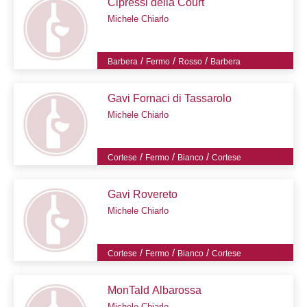
Cipressi della Court
Michele Chiarlo
/
/
/
Barbera
Fermo
Rosso
Barbera
Gavi Fornaci di Tassarolo
Michele Chiarlo
/
/
/
Cortese
Fermo
Bianco
Cortese
Gavi Rovereto
Michele Chiarlo
/
/
/
Cortese
Fermo
Bianco
Cortese
MonTald Albarossa
Michele Chiarlo