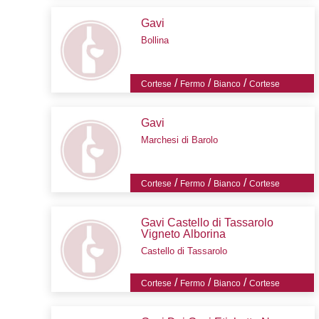
Gavi
Bollina
/
/
/
Cortese
Fermo
Bianco
Cortese
Gavi
Marchesi di Barolo
/
/
/
Cortese
Fermo
Bianco
Cortese
Gavi Castello di Tassarolo
Vigneto Alborina
Castello di Tassarolo
/
/
/
Cortese
Fermo
Bianco
Cortese