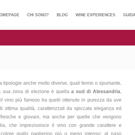
OMEPAGE
CHI SONO?
BLOG
WINE EXPERIENCES
GUIDA
a a tipologie anche molto diverse, quali fermo o spumante,
La sua zona di elezione è quella
a sud di Alessandria
,
il vino più famoso tra quelli ottenuto in purezza da uve
i ottima qualità, caratterizzati da spiccata eleganza ed
ni fresche e giovani, ma anche per quelle che vengono
lia, che impreziosisce il vino con grande carattere e
colore giallo paglierino più o meno intenso; al naso