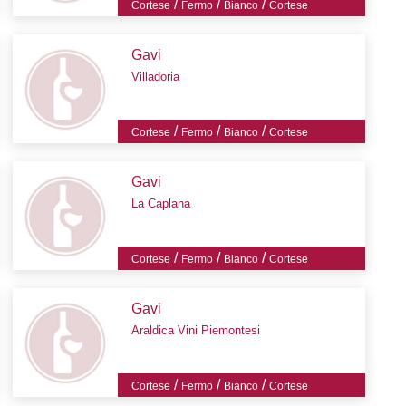
/
/
/
Cortese
Fermo
Bianco
Cortese
Gavi
Villadoria
/
/
/
Cortese
Fermo
Bianco
Cortese
Gavi
La Caplana
/
/
/
Cortese
Fermo
Bianco
Cortese
Gavi
Araldica Vini Piemontesi
/
/
/
Cortese
Fermo
Bianco
Cortese