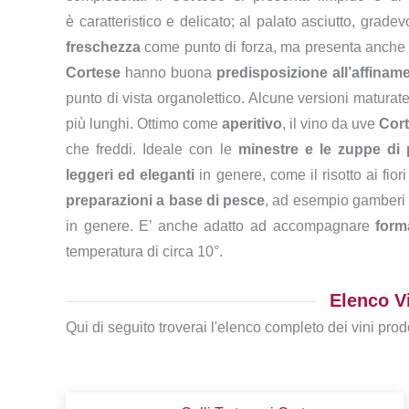
è caratteristico e delicato; al palato asciutto, grad
freschezza
come punto di forza, ma presenta anche car
Cortese
hanno buona
predisposizione all’affinam
punto di vista organolettico. Alcune versioni matura
più lunghi. Ottimo come
aperitivo
, il vino da uve
Cor
che freddi. Ideale con le
minestre e le zuppe di
leggeri ed eleganti
in genere, come il risotto ai fior
preparazioni a base di pesce
, ad esempio gamberi o 
in genere. E’ anche adatto ad accompagnare
forma
temperatura di circa 10°.
Elenco Vi
Qui di seguito troverai l'elenco completo dei vini prodo