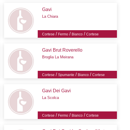
Gavi
La Chiara
/
/
/
Cortese
Fermo
Bianco
Cortese
Gavi Brut Roverello
Broglia La Meirana
/
/
/
Cortese
Spumante
Bianco
Cortese
Gavi Dei Gavi
La Scolca
/
/
/
Cortese
Fermo
Bianco
Cortese