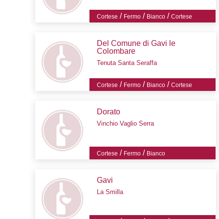
/
/
/
Cortese
Fermo
Bianco
Cortese
Del Comune di Gavi le
Colombare
Tenuta Santa Seraffa
/
/
/
Cortese
Fermo
Bianco
Cortese
Dorato
Vinchio Vaglio Serra
/
/
Cortese
Fermo
Bianco
Gavi
La Smilla