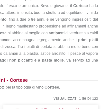
evole, fresco e armonico. Bevuto giovane, il
Cortese
ha la
attere, intensità, buona struttura ed equilibrio. I vini da
ento
, fino a due o tre anni, e ne vengono impreziositi dal
te in legno manifestano propensione ad affinamenti anche
tese
si abbina al meglio con
antipasti
di verdure sia caldi
 pesce
, accompagna egregiamente anche
i primi piatti
i di zucca. Tra i piatti di portata si abbina molto bene con
calamari alla piastra, astice arrostito, il pesce al vapore
ggi non piccanti e a pasta molle
. Va servito ad una
ni - Cortese
tti per la tipologia di vino
Cortese.
VISUALIZZATI 1-50 DI 123