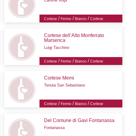
Cantine Volpi
/
/
/
Cortese
Fermo
Bianco
Cortese
Cortese dell’Alto Monferrato
Marsenca
Luigi Tacchino
/
/
/
Cortese
Fermo
Bianco
Cortese
Cortese Memi
Tenuta San Sebastiano
/
/
/
Cortese
Fermo
Bianco
Cortese
Del Comune di Gavi Fontanassa
Fontanassa