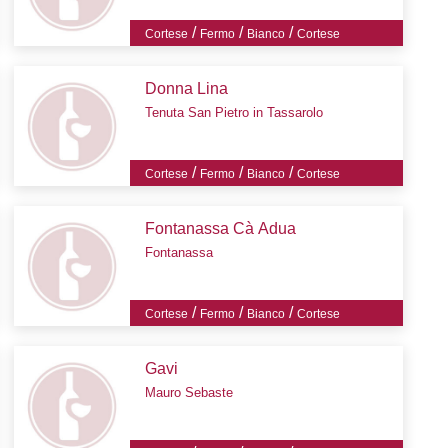
/
/
/
Cortese
Fermo
Bianco
Cortese
Donna Lina
Tenuta San Pietro in Tassarolo
/
/
/
Cortese
Fermo
Bianco
Cortese
Fontanassa Cà Adua
Fontanassa
/
/
/
Cortese
Fermo
Bianco
Cortese
Gavi
Mauro Sebaste