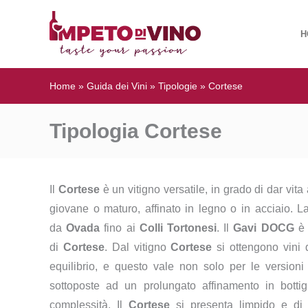
H
Home
»
Guida dei Vini
»
Tipologie
»
Cortese
Tipologia Cortese
Il
Cortese
è un vitigno versatile, in grado di dar vit
giovane o maturo, affinato in legno o in acciaio. 
da
Ovada
fino ai
Colli Tortonesi
. Il
Gavi DOCG
è 
di
Cortese
. Dal vitigno
Cortese
si ottengono vini d
equilibrio, e questo vale non solo per le versio
sottoposte ad un prolungato affinamento in bottig
complessità. Il
Cortese
si presenta limpido e di 