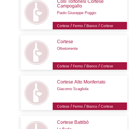
Colli Tortonesi Cortese
Campogallo
Paolo Giuseppe Poggio
/
/
/
Cortese
Fermo
Bianco
Cortese
Cortese
Oltretorrente
/
/
/
Cortese
Fermo
Bianco
Cortese
Cortese Alto Monferrato
Giacomo Scagliola
/
/
/
Cortese
Fermo
Bianco
Cortese
Cortese Battibò