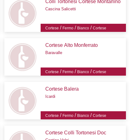
Colli Tortonesi Cortese Montarlino
Cascina Salicetti
/
/
/
Cortese
Fermo
Bianco
Cortese
Cortese Alto Monferrato
Baravalle
/
/
/
Cortese
Fermo
Bianco
Cortese
Cortese Balera
Icardi
/
/
/
Cortese
Fermo
Bianco
Cortese
Cortese Colli Tortonesi Doc