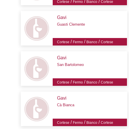
/
/
/
Cortese
Fermo
Bianco
Cortese
Gavi
Guasti Clemente
/
/
/
Cortese
Fermo
Bianco
Cortese
Gavi
San Bartolomeo
/
/
/
Cortese
Fermo
Bianco
Cortese
Gavi
Cà Bianca
/
/
/
Cortese
Fermo
Bianco
Cortese