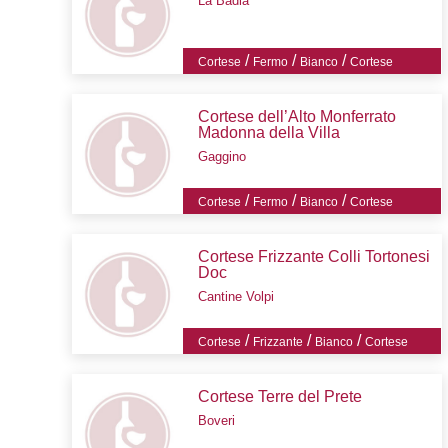
La Badia
/
/
/
Cortese
Fermo
Bianco
Cortese
Cortese dell’Alto Monferrato
Madonna della Villa
Gaggino
/
/
/
Cortese
Fermo
Bianco
Cortese
Cortese Frizzante Colli Tortonesi
Doc
Cantine Volpi
/
/
/
Cortese
Frizzante
Bianco
Cortese
Cortese Terre del Prete
Boveri