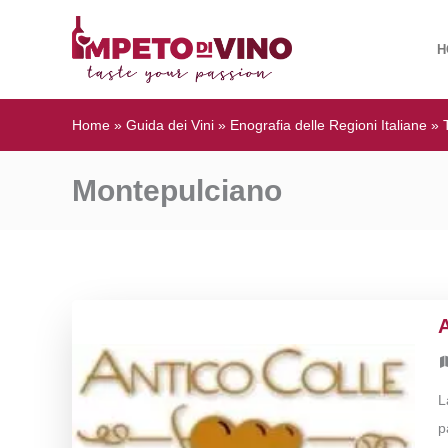
H
Home
»
Guida dei Vini
»
Enografia delle Regioni Italiane
»
Montepulciano
A
L
p