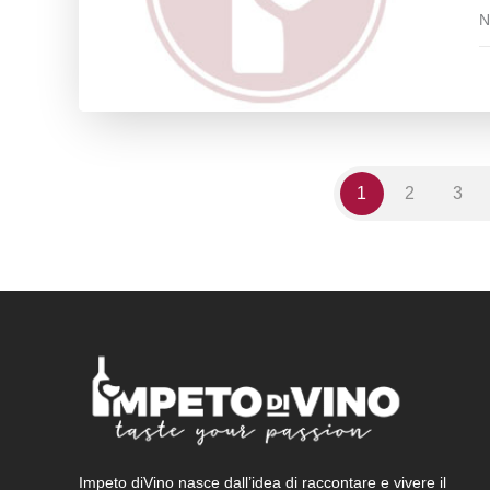
N
1
2
3
Impeto diVino nasce dall’idea di raccontare e vivere il