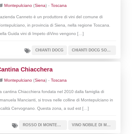
Montepulciano
(
Siena
) -
Toscana
’azienda Canneto è un produttore di vini del comune di
ontepulciano, in provincia di Siena, nella regione Toscana.
ella Guida vini di Impeto diVino vengono […]
CHIANTI DOCG
CHIANTI DOCG SOTTOZONA COLLI SENESI
Cantina Chiacchera
Montepulciano
(
Siena
) -
Toscana
a cantina Chiacchiera fondata nel 2010 dalla famiglia di
manuela Mancianti, si trova nelle colline di Montepulciano in
ocalità Cervognano. Questa zona, a sud est […]
ROSSO DI MONTEPULCIANO DOC
VINO NOBILE DI MONTEPULCIANO DOCG