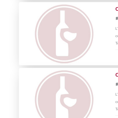
L
c
T
L
c
T