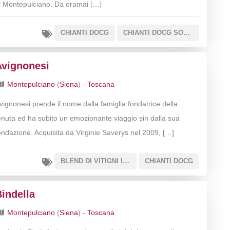
i Montepulciano. Da oramai […]
CHIANTI DOCG
CHIANTI DOCG SOTTOZONA COLLI SENESI
Avignonesi
Montepulciano
(
Siena
) -
Toscana
vignonesi prende il nome dalla famiglia fondatrice della
enuta ed ha subito un emozionante viaggio sin dalla sua
ondazione. Acquisita da Virginie Saverys nel 2009, […]
BLEND DI VITIGNI INTERNAZIONALI E SANGIOVESE
CHIANTI DOCG
indella
Montepulciano
(
Siena
) -
Toscana