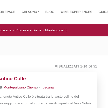
OMEPAGE
CHI SONO?
BLOG
WINE EXPERIENCES
GUIDA
Toscana
»
Province
»
Siena
»
Montepulciano
VISUALIZZATI 1-10 DI 51
ntico Colle
Montepulciano
(
Siena
) -
Toscana
a tenuta Antico Colle è situata tra le vaste colline del
aesaggio toscano, nel cuore dei verdi vigneti del Vino Nobile