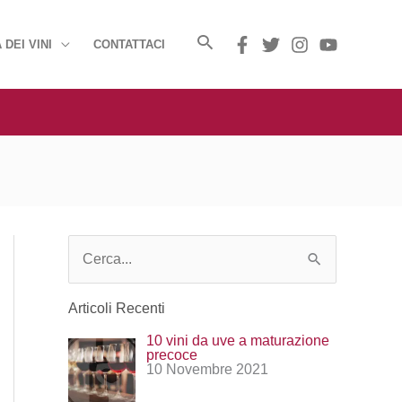
 DEI VINI
CONTATTACI
C
e
Articoli Recenti
r
10 vini da uve a maturazione
c
precoce
10 Novembre 2021
a