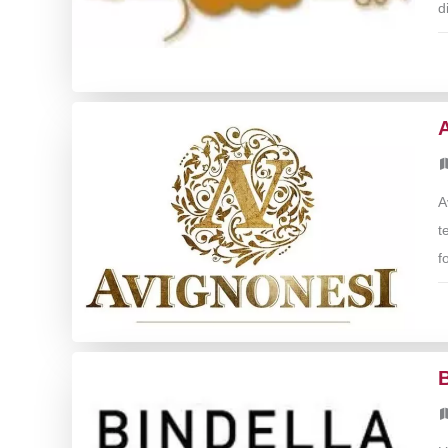
d
A
t
f
B