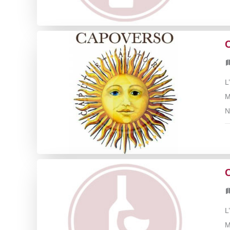
L
M
N
L
M