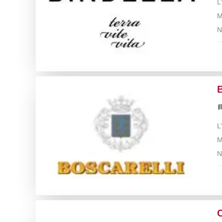
L
M
N
B
L
M
N