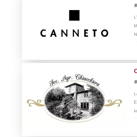
L
M
N
L
E
l