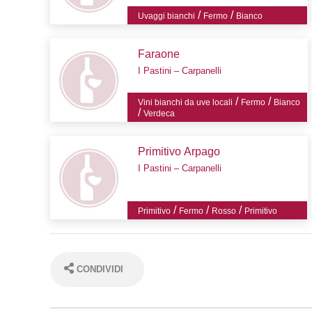
/
/
Uvaggi bianchi
Fermo
Bianco
Faraone
I Pastini – Carpanelli
/
/
Vini bianchi da uve locali
Fermo
Bianco
/
Verdeca
Primitivo Arpago
I Pastini – Carpanelli
/
/
/
Primitivo
Fermo
Rosso
Primitivo
CONDIVIDI