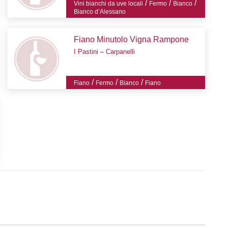
/
/
/
Vini bianchi da uve locali
Fermo
Bianco
Bianco d’Alessano
Fiano Minutolo Vigna Rampone
I Pastini – Carpanelli
/
/
/
Fiano
Fermo
Bianco
Fiano