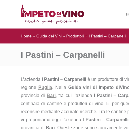
H
Home
»
Guida dei Vini
»
Produttori
»
I Pastini – Carpanelli
I Pastini – Carpanelli
L’azienda
I Pastini – Carpanelli
è un produttore di v
regione
Puglia
. Nella
Guida vini di Impeto diVin
provincia di
Bari
, tra cui l’azienda
I Pastini – Carp
centinaia di cantine e produttori di vino. E’ per qu
recensire mediante accurate ricerche. Tra le cantine 
vi proponiamo oggi l’azienda
I Pastini – Carpanelli
provincia di
Bari
. Queste zone sono storicamente voca