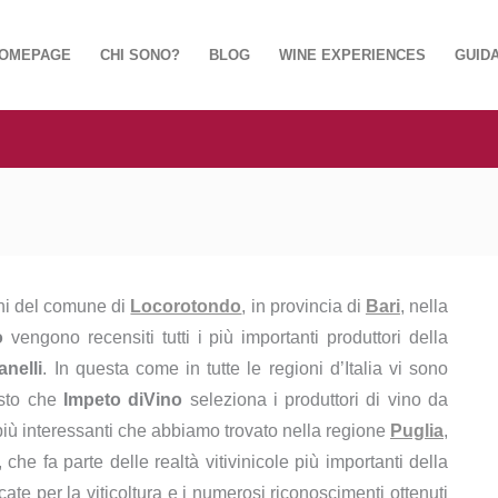
OMEPAGE
CHI SONO?
BLOG
WINE EXPERIENCES
GUIDA
ini del comune di
Locorotondo
, in provincia di
Bari
, nella
o
vengono recensiti tutti i più importanti produttori della
anelli
. In questa come in tutte le regioni d’Italia vi sono
esto che
Impeto diVino
seleziona i produttori di vino da
più interessanti che abbiamo trovato nella regione
Puglia
,
, che fa parte delle realtà vitivinicole più importanti della
te per la viticoltura e i numerosi riconoscimenti ottenuti