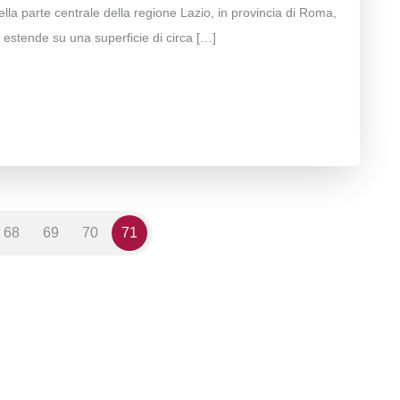
ella parte centrale della regione Lazio, in provincia di Roma,
i estende su una superficie di circa […]
68
69
70
71