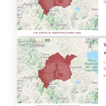
S
L
D
p