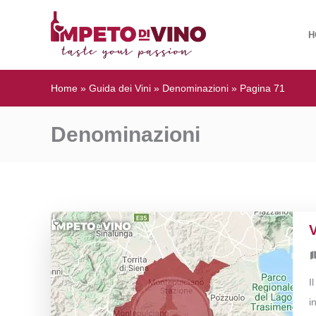
H
Home
»
Guida dei Vini
»
Denominazioni
»
Pagina 71
Denominazioni
I
i