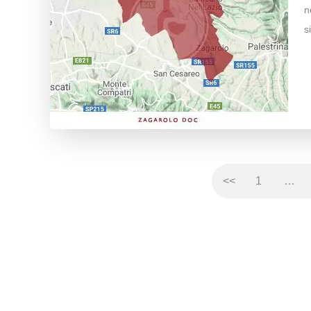
n
s
<<
1
…