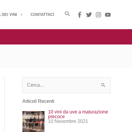
 DEI VINI
CONTATTACI
C
e
Articoli Recenti
r
10 vini da uve a maturazione
c
precoce
10 Novembre 2021
a