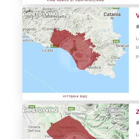
L
b
p
L