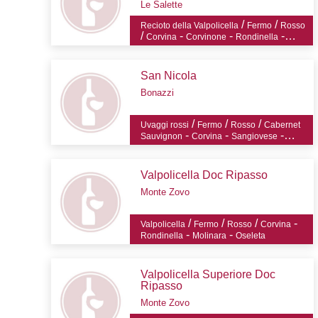
Le Salette
/
/
Recioto della Valpolicella
Fermo
Rosso
/
-
-
-
Corvina
Corvinone
Rondinella
-
Croatina
Oseleta
San Nicola
Bonazzi
/
/
/
Uvaggi rossi
Fermo
Rosso
Cabernet
-
-
-
Sauvignon
Corvina
Sangiovese
-
Corvinone
Oseleta
Valpolicella Doc Ripasso
Monte Zovo
/
/
/
-
Valpolicella
Fermo
Rosso
Corvina
-
-
Rondinella
Molinara
Oseleta
Valpolicella Superiore Doc
Ripasso
Monte Zovo