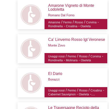
Amarone Vigneto di Monte
Lodoletta
Romano Dal Forno
/
/
/
-
Amarone
Fermo
Rosso
Corvina
-
-
Rondinella
Croatina
Oseleta
Ca’ Linverno Rosso Igt Veronese
Monte Zovo
/
/
/
-
Uvaggi rossi
Fermo
Rosso
Corvina
-
-
Rondinella
Molinara
Oseleta
El Dario
Bonazzi
/
/
/
-
Uvaggi rossi
Fermo
Rosso
Croatina
-
-
Cabernet Sauvignon
Oseleta
Rondinella
Le Traversagne Recioto della