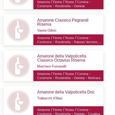
/
/
/
-
Amarone
Fermo
Rosso
Corvina
-
-
Corvinone
Rondinella
Oseleta
Amarone Classico Pegrandi
Riserva
Vaona Odino
/
/
/
-
Amarone
Fermo
Rosso
Corvina
-
-
-
Corvinone
Rondinella
Raboso Veronese
Oseleta
Amarone della Valpolicella
Classico Octavius Riserva
Marchesi Fumanelli
/
/
/
-
Amarone
Fermo
Rosso
Corvina
-
-
-
Corvinone
Rondinella
Oseleta
Molinara
Amarone della Valpolicella Doc
Trabucchi d’Illasi
/
/
/
-
Amarone
Fermo
Rosso
Corvina
-
-
-
Corvinone
Rondinella
Oseleta
Croatina