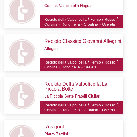
Cantina Valpolicella Negrar
/
/
/
Recioto della Valpolicella
Fermo
Rosso
-
-
-
Corvina
Rondinella
Croatina
Oseleta
Recioto Classico Giovanni Allegrini
Allegrini
/
/
/
Recioto della Valpolicella
Fermo
Rosso
-
-
Corvina
Rondinella
Oseleta
Recioto Della Valpolicella La
Piccola Botte
La Piccola Botte Fratelli Giuliari
/
/
/
Recioto della Valpolicella
Fermo
Rosso
-
-
-
Corvina
Rondinella
Croatina
Oseleta
Rosignol
Pietro Zardini