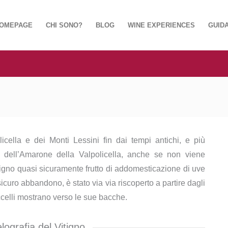
OMEPAGE
CHI SONO?
BLOG
WINE EXPERIENCES
GUIDA
licella e dei Monti Lessini fin dai tempi antichi, e più
e dell’Amarone della Valpolicella, anche se non viene
igno quasi sicuramente frutto di addomesticazione di uve
icuro abbandono, è stato via via riscoperto a partire dagli
ccelli mostrano verso le sue bacche.
ografia del Vitigno