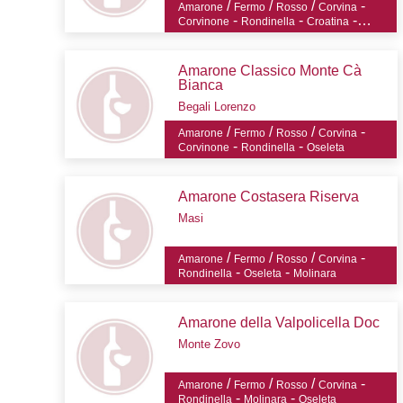
/
/
/
-
Amarone
Fermo
Rosso
Corvina
-
-
-
Corvinone
Rondinella
Croatina
Oseleta
Amarone Classico Monte Cà
Bianca
Begali Lorenzo
/
/
/
-
Amarone
Fermo
Rosso
Corvina
-
-
Corvinone
Rondinella
Oseleta
Amarone Costasera Riserva
Masi
/
/
/
-
Amarone
Fermo
Rosso
Corvina
-
-
Rondinella
Oseleta
Molinara
Amarone della Valpolicella Doc
Monte Zovo
/
/
/
-
Amarone
Fermo
Rosso
Corvina
-
-
Rondinella
Molinara
Oseleta