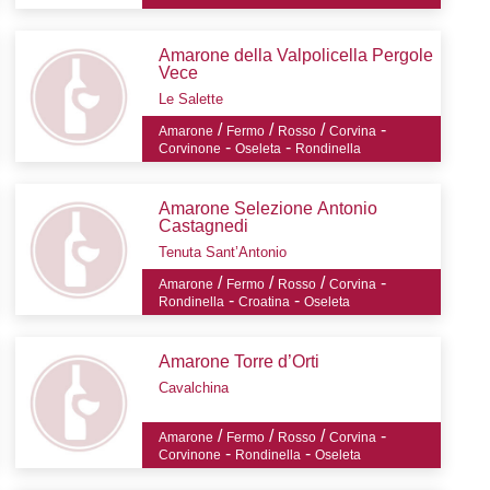
Amarone della Valpolicella Pergole
Vece
Le Salette
/
/
/
-
Amarone
Fermo
Rosso
Corvina
-
-
Corvinone
Oseleta
Rondinella
Amarone Selezione Antonio
Castagnedi
Tenuta Sant’Antonio
/
/
/
-
Amarone
Fermo
Rosso
Corvina
-
-
Rondinella
Croatina
Oseleta
Amarone Torre d’Orti
Cavalchina
/
/
/
-
Amarone
Fermo
Rosso
Corvina
-
-
Corvinone
Rondinella
Oseleta