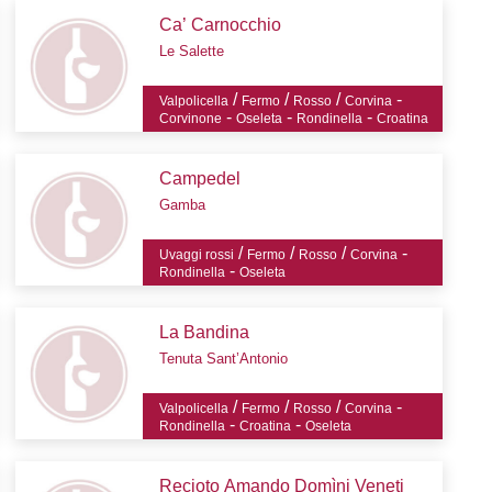
Ca’ Carnocchio
Le Salette
/
/
/
-
Valpolicella
Fermo
Rosso
Corvina
-
-
-
Corvinone
Oseleta
Rondinella
Croatina
Campedel
Gamba
/
/
/
-
Uvaggi rossi
Fermo
Rosso
Corvina
-
Rondinella
Oseleta
La Bandina
Tenuta Sant’Antonio
/
/
/
-
Valpolicella
Fermo
Rosso
Corvina
-
-
Rondinella
Croatina
Oseleta
Recioto Amando Domìni Veneti