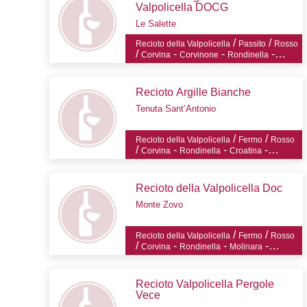
Valpolicella DOCG
Le Salette
/
/
Recioto della Valpolicella
Passito
Rosso
/
-
-
-
Corvina
Corvinone
Rondinella
-
Croatina
Oseleta
Recioto Argille Bianche
Tenuta Sant’Antonio
/
/
Recioto della Valpolicella
Fermo
Rosso
/
-
-
-
Corvina
Rondinella
Croatina
Oseleta
Recioto della Valpolicella Doc
Monte Zovo
/
/
Recioto della Valpolicella
Fermo
Rosso
/
-
-
-
Corvina
Rondinella
Molinara
Oseleta
Recioto Valpolicella Pergole
Vece