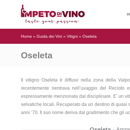
H
Home
»
Guida dei Vini
»
Vitigni
»
Oseleta
Oseleta
Il vitigno Oseleta è diffuso nella zona della Valpo
recentemente rientrava nell’uvaggio del Recioto 
espressamente menzionata dal disciplinare. E’ un vit
selvatiche locali. Recuperato da un destino di quasi s
anni ’70. Il suo nome deriva dal gradimento che gli u
Oseleta
- Ampel