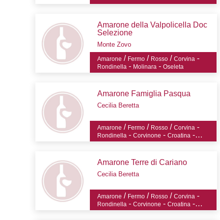
Amarone della Valpolicella Doc
Selezione
Monte Zovo
/
/
/
-
Amarone
Fermo
Rosso
Corvina
-
-
Rondinella
Molinara
Oseleta
Amarone Famiglia Pasqua
Cecilia Beretta
/
/
/
-
Amarone
Fermo
Rosso
Corvina
-
-
-
Rondinella
Corvinone
Croatina
Oseleta
Amarone Terre di Cariano
Cecilia Beretta
/
/
/
-
Amarone
Fermo
Rosso
Corvina
-
-
-
Rondinella
Corvinone
Croatina
Oseleta