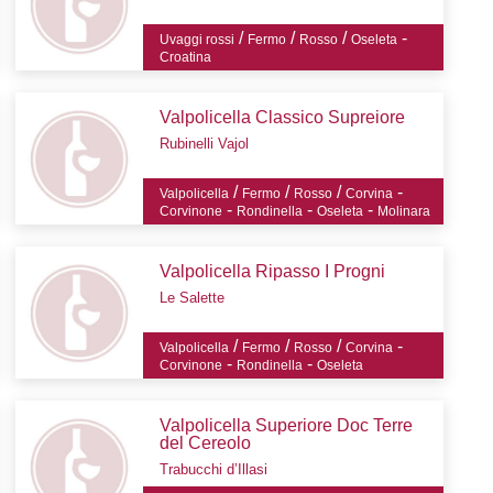
/
/
/
-
Uvaggi rossi
Fermo
Rosso
Oseleta
Croatina
Valpolicella Classico Supreiore
Rubinelli Vajol
/
/
/
-
Valpolicella
Fermo
Rosso
Corvina
-
-
-
Corvinone
Rondinella
Oseleta
Molinara
Valpolicella Ripasso I Progni
Le Salette
/
/
/
-
Valpolicella
Fermo
Rosso
Corvina
-
-
Corvinone
Rondinella
Oseleta
Valpolicella Superiore Doc Terre
del Cereolo
Trabucchi d’Illasi