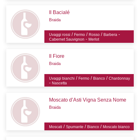
Il Bacialé
Braida
/
/
/
-
Uvaggi rossi
Fermo
Rosso
Barbera
-
Cabernet Sauvignon
Merlot
Il Fiore
Braida
/
/
/
Uvaggi bianchi
Fermo
Bianco
Chardonnay
-
Nascetta
Moscato d’Asti Vigna Senza Nome
Braida
/
/
/
Moscati
Spumante
Bianco
Moscato bianco