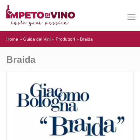
Home
»
Guida dei Vini
»
Produttori
»
Braida
Braida