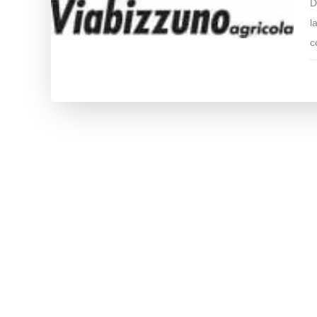
D
l
c