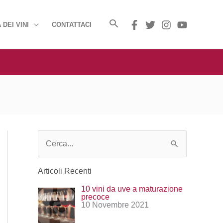
 DEI VINI
CONTATTACI
C
e
Articoli Recenti
r
10 vini da uve a maturazione
c
precoce
10 Novembre 2021
a