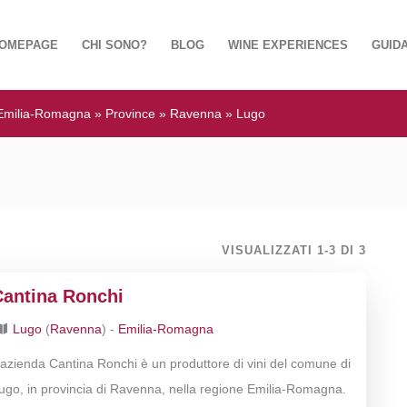
OMEPAGE
CHI SONO?
BLOG
WINE EXPERIENCES
GUIDA
Emilia-Romagna
»
Province
»
Ravenna
»
Lugo
VISUALIZZATI 1-3 DI 3
Cantina Ronchi
Lugo
(
Ravenna
) -
Emilia-Romagna
’azienda Cantina Ronchi è un produttore di vini del comune di
ugo, in provincia di Ravenna, nella regione Emilia-Romagna.