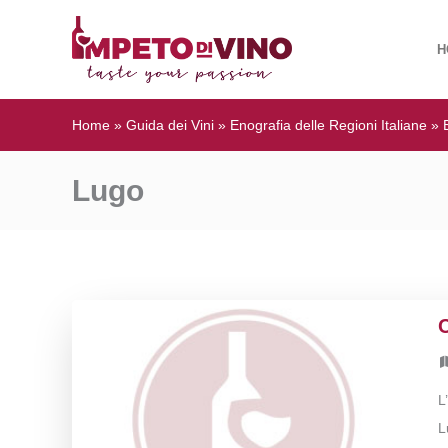
H
Home
»
Guida dei Vini
»
Enografia delle Regioni Italiane
»
Lugo
L
L