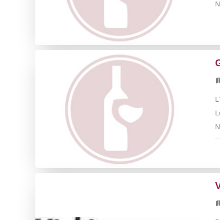
N
L
L
N