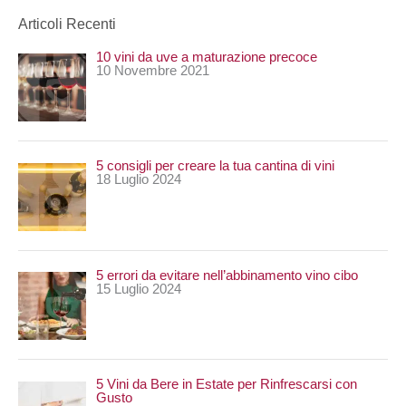
e
Articoli Recenti
r
10 vini da uve a maturazione precoce
c
10 Novembre 2021
a
:
5 consigli per creare la tua cantina di vini
18 Luglio 2024
5 errori da evitare nell’abbinamento vino cibo
15 Luglio 2024
5 Vini da Bere in Estate per Rinfrescarsi con
Gusto