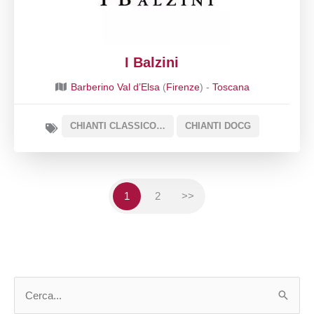
I Balzini
Barberino Val d’Elsa
(
Firenze
) -
Toscana
CHIANTI CLASSICO DOCG
CHIANTI DOCG
1
2
>>
C