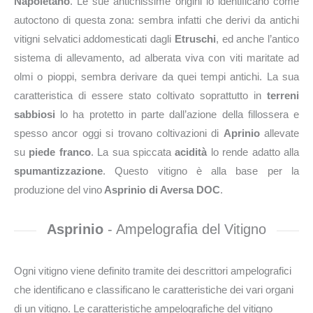
Napoletano
. Le sue antichissime origini lo identificano come
autoctono di questa zona: sembra infatti che derivi da antichi
vitigni selvatici addomesticati dagli
Etruschi
, ed anche l’antico
sistema di allevamento, ad alberata viva con viti maritate ad
olmi o pioppi, sembra derivare da quei tempi antichi. La sua
caratteristica di essere stato coltivato soprattutto in
terreni
sabbiosi
lo ha protetto in parte dall’azione della fillossera e
spesso ancor oggi si trovano coltivazioni di
Aprinio
allevate
su
piede franco
. La sua spiccata
acidità
lo rende adatto alla
spumantizzazione
. Questo vitigno è alla base per la
produzione del vino
Asprinio di Aversa DOC
.
Asprinio
- Ampelografia del Vitigno
Ogni vitigno viene definito tramite dei descrittori ampelografici
che identificano e classificano le caratteristiche dei vari organi
di un vitigno. Le caratteristiche ampelografiche del vitigno