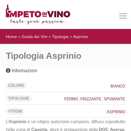
Home
»
Guida dei Vini
»
Tipologie
»
Asprinio
Tipologia Asprinio
Informazioni
COLORE
BIANCO
TIPOLOGIE
FERMO
,
FRIZZANTE
,
SPUMANTE
VITIGNI
ASPRINIO
L’
Asprinio
è un vitigno autoctono campano, diffuso soprattutto
nella zona di
Caserta
, dove è protagonista della
DOC Aversa
.