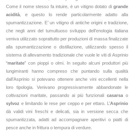
Come il nome stesso fa intuire, è un vitigno dotato di
grande
acidità
, e questo lo rende particolarmente adatto alla
spumantizzazione. E’ un vitigno di antiche origini e tradizione,
che negli anni del tumultuoso sviluppo dell’enologia italiana
veniva utilizzato soprattutto per produzioni di massa finalizzate
alla spumantizzazione o distillazione, utilizzando spesso il
sistema di allevamento tradizionale che vuole le viti di Asprinio
“
maritate
” con pioppi o olmi. In seguito alcuni produttori più
lungimiranti hanno compreso che puntando sulla qualità
dall’Asprinio si potevano ottenere anche vini eccellenti nella
loro tipologia. Venivano progressivamente abbandonate le
coltivazioni maritate, passando ai più funzionali
casarsa
o
sylvoz
e limitando le rese per ceppo e per ettaro. L’
Asprinio
dà validi vini freschi e delicati, sia in versione secca che
spumantizzata, adatti ad accompagnare aperitivi o piatti di
pesce anche in frittura o tempura di verdure.