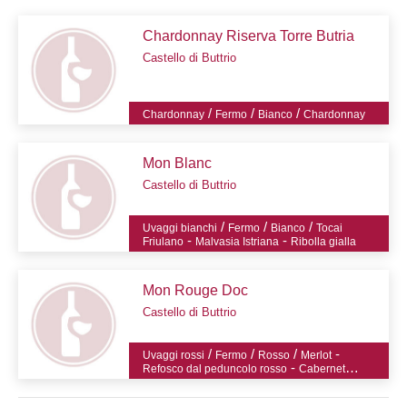
Chardonnay Riserva Torre Butria
Castello di Buttrio
/
/
/
Chardonnay
Fermo
Bianco
Chardonnay
Mon Blanc
Castello di Buttrio
/
/
/
Uvaggi bianchi
Fermo
Bianco
Tocai
-
-
Friulano
Malvasia Istriana
Ribolla gialla
Mon Rouge Doc
Castello di Buttrio
/
/
/
-
Uvaggi rossi
Fermo
Rosso
Merlot
-
Refosco dal peduncolo rosso
Cabernet
Sauvignon