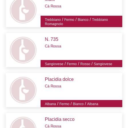
Cà Rossa
/
/
/
Trebbiano
Fermo
Bianco
Trebbiano
Romagnolo
N. 735
Cà Rossa
/
/
/
Sangiovese
Fermo
Rosso
Sangiovese
Placidia dolce
Cà Rossa
/
/
/
Albana
Fermo
Bianco
Albana
Placidia secco
Cà Rossa