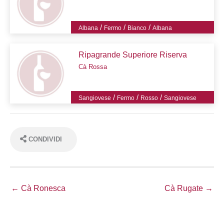
/
/
/
Albana
Fermo
Bianco
Albana
Ripagrande Superiore Riserva
Cà Rossa
/
/
/
Sangiovese
Fermo
Rosso
Sangiovese
CONDIVIDI
← Cà Ronesca
Cà Rugate →