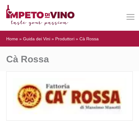
Home
»
Guida dei Vini
»
Produttori
»
Cà Rossa
Cà Rossa