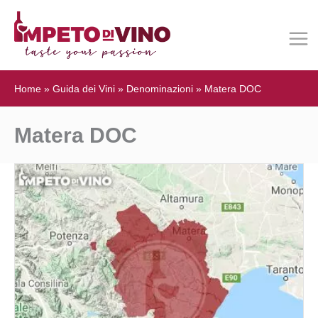
Home
»
Guida dei Vini
»
Denominazioni
»
Matera DOC
Matera DOC