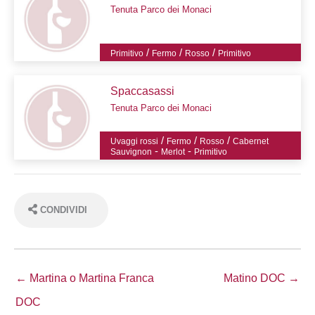
Tenuta Parco dei Monaci
/
/
/
Primitivo
Fermo
Rosso
Primitivo
Spaccasassi
Tenuta Parco dei Monaci
/
/
/
Uvaggi rossi
Fermo
Rosso
Cabernet
-
-
Sauvignon
Merlot
Primitivo
CONDIVIDI
← Martina o Martina Franca
Matino DOC →
DOC