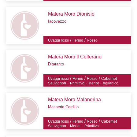
Matera Moro Dionisio
Iacovazzo
/
/
Uvaggi rossi
Fermo
Rosso
Matera Moro Il Cellerario
Ditaranto
/
/
/
Uvaggi rossi
Fermo
Rosso
Cabernet
-
-
-
Sauvignon
Primitivo
Merlot
Aglianico
Matera Moro Malandrina
Masseria Cardillo
/
/
/
Uvaggi rossi
Fermo
Rosso
Cabernet
-
-
Sauvignon
Merlot
Primitivo