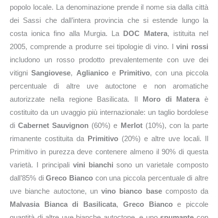
popolo locale. La denominazione prende il nome sia dalla città
dei Sassi che dall’intera provincia che si estende lungo la
costa ionica fino alla Murgia. La
DOC Matera
, istituita nel
2005, comprende a produrre sei tipologie di vino. I
vini rossi
includono un rosso prodotto prevalentemente con uve dei
vitigni
Sangiovese
,
Aglianico
e
Primitivo
, con una piccola
percentuale di altre uve autoctone e non aromatiche
autorizzate nella regione Basilicata. Il
Moro di Matera
è
costituito da un uvaggio più internazionale: un taglio bordolese
di
Cabernet Sauvignon
(60%) e
Merlot
(10%), con la parte
rimanente costituita da
Primitivo
(20%) e altre uve locali. Il
Primitivo in purezza deve contenere almeno il 90% di questa
varietà. I principali
vini bianchi
sono un varietale composto
dall’85% di
Greco Bianco
con una piccola percentuale di altre
uve bianche autoctone, un
vino bianco base
composto da
Malvasia Bianca di Basilicata
,
Greco Bianco
e piccole
quantità di altre uve bianche autoctone, e uno
spumante
con