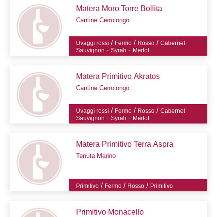
Matera Moro Torre Bollita
Cantine Cerrolongo
/
/
/
Uvaggi rossi
Fermo
Rosso
Cabernet
-
-
Sauvignon
Syrah
Merlot
Matera Primitivo Akratos
Cantine Cerrolongo
/
/
/
Uvaggi rossi
Fermo
Rosso
Cabernet
-
-
Sauvignon
Syrah
Merlot
Matera Primitivo Terra Aspra
Tenuta Marino
/
/
/
Primitivo
Fermo
Rosso
Primitivo
Primitivo Monacello