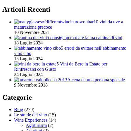
Articoli Recenti
10 vini da uve a
maturazione precoce
10 Novembre 2021
5 consigli per creare la tua cantina di vini
18 Luglio 2024
5 errori da evitare nell’abbinamento
vino cibo
15 Luglio 2024
5 Vini da Bere in Estate per
Rinfrescarsi con Gusto
24 Luglio 2024
A cena da una persona speciale
9 Novembre 2018
Categorie
Blog
(279)
Le strade del vino
(15)
Wine Experiences
(14)
Agriturismi
(2)
Aperitivi
(2)