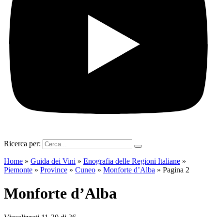
Ricerca per:
Home
»
Guida dei Vini
»
Enografia delle Regioni Italiane
»
Piemonte
»
Province
»
Cuneo
»
Monforte d’Alba
»
Pagina 2
Monforte d’Alba