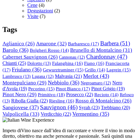
Cene
(4)
Degustazioni
(2)
Visite
(7)
Tags
Barbera
(51)
Aglianico
(26)
Amarone
(32)
Barbaresco
(17)
Barolo
(36)
Brunello di Montalcino
(31)
Bolgheri Rosso
(14)
Chardonnay
(47)
Cabernet Sauvignon
(26)
Cannonau
(12)
Chianti
(25)
Franciacorta
Dolcetto
(13)
Falanghina
(16)
Fiano
(16)
Friulano
(36)
(17)
Gewurztraminer
(15)
Grillo
(14)
Lagrein
(15)
Merlot
(43)
Malvasia
(21)
Lambrusco
(13)
Lugana
(12)
Nebbiolo
(36)
Montepulciano
(29)
Nero
Negroamaro
(12)
d'Avola
(19)
Pinot Bianco
(17)
Pinot Grigio
(19)
Pecorino
(15)
Pinot Nero
(29)
Primitivo
(18)
Prosecco
(22)
Recioto
(14)
Refosco
Rosso di Montalcino
(26)
Ribolla Gialla
(22)
(13)
Riesling
(16)
Sauvignon
(46)
Sangiovese
(37)
Syrah
(23)
Trebbiano
(20)
Valpolicella
(33)
Vermentino
(35)
Verdicchio
(22)
Impeto diVino nasce dall’idea di raccontare e vivere il vino in modo
diretto, obiettivo ma anche personale e passionale. Sarà quindi una