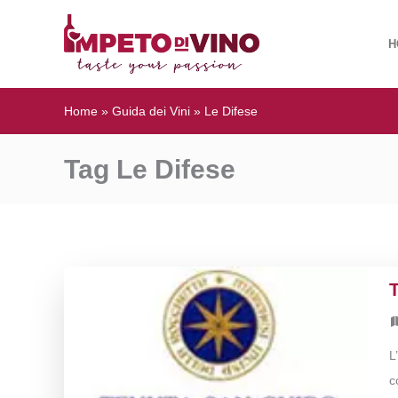
H
Home
»
Guida dei Vini
»
Le Difese
Tag Le Difese
L
c