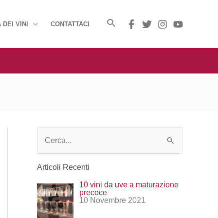
 DEI VINI
CONTATTACI
C
e
Articoli Recenti
r
10 vini da uve a maturazione
c
precoce
10 Novembre 2021
a