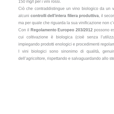
150 mg/l per i vini rossi.
Ciò che contraddistingue un vino biologico da un v
alcuni
controlli dell’intera filiera produttiva
, il sec
ma per quale che riguarda la sua vinificazione non c
Con il
Regolamento Europeo 203/2012
possono ess
cui coltivazione è biologica (cioè senza l’utili
impiegando prodotti enologici e procedimenti regolam
I vini biologici sono sinonimo di qualità, genu
dell’agricoltore, rispettando e salvaguardando allo s