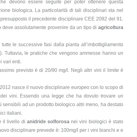
he devono essere seguite per poter ottenere questa
zione biologica. La particolarità di tali disciplinari sta nel
e presupposto il precedente disciplinare CEE 2092 del 91.
no deve assolutamente provenire da un tipo di
agricoltura
tutte le successive fasi dalla pianta all’imbottigliamento
.). Tuttavia, le pratiche che vengono ammesse hanno un
 vari enti.
assimo previsto è di 20/90 mg/l. Negli altri vini il limite è
2012 nasce il nuovo disciplinare europeo con lo scopo di
o dei vini. Essendo una legge che ha dovuto trovare un
ù sensibili ad un prodotto biologico altri meno, ha destato
ci italiani.
il livello di
anidride solforosa
nei vini biologici è stato
l nuovo disciplinare prevede è: 100mg/l per i vini bianchi e e