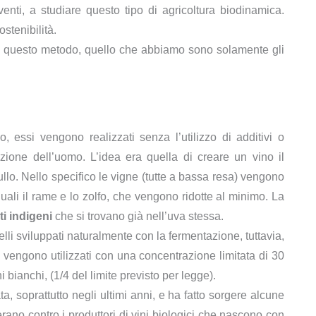
venti, a studiare questo tipo di agricoltura biodinamica.
ostenibilità.
are questo metodo, quello che abbiamo sono solamente gli
ssi vengono realizzati senza l’utilizzo di additivi o
ione dell’uomo. L’idea era quella di creare un vino il
ullo. Nello specifico le vigne (tutte a bassa resa) vengono
uali il rame e lo zolfo, che vengono ridotte al minimo. La
iti indigeni
che si trovano già nell’uva stessa.
li sviluppati naturalmente con la fermentazione, tuttavia,
 vengono utilizzati con una concentrazione limitata di 30
ni bianchi, (1/4 del limite previsto per legge).
a, soprattutto negli ultimi anni, e ha fatto sorgere alcune
hierano contro i produttori di vini biologici che nascono con