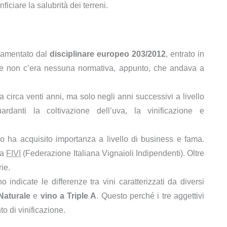
ficiare la salubrità dei terreni.
olamentato dal
disciplinare europeo 203/2012
, entrato in
ge non c’era nessuna normativa, appunto, che andava a
 circa venti anni, ma solo negli anni successivi a livello
danti la coltivazione dell’uva, la vinificazione e
ico ha acquisito importanza a livello di business e fama.
la
FIVI
(Federazione Italiana Vignaioli Indipendenti). Oltre
ie.
indicate le differenze tra vini caratterizzati da diversi
Naturale
e
vino a Triple A
. Questo perché i tre aggettivi
o di vinificazione.