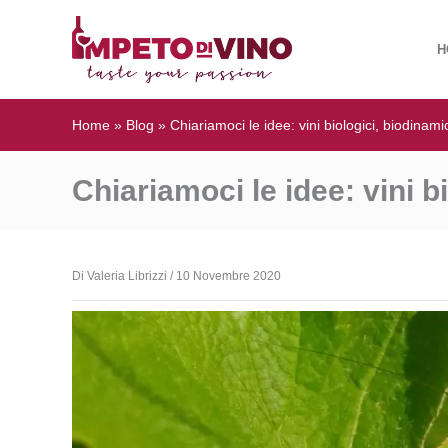
H
Home
»
Blog
»
Chiariamoci le idee: vini biologici, biodinamic
Chiariamoci le idee: vini bi
Di Valeria Librizzi
/
10 Novembre 2020