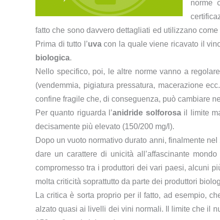
norme c
certifica
fatto che sono davvero dettagliati ed utilizzano com
Prima di tutto l’
uva
con la quale viene ricavato il vi
biologica
.
Nello specifico, poi, le altre norme vanno a regolare 
(vendemmia, pigiatura pressatura, macerazione ecc
confine fragile che, di conseguenza, può cambiare nei
Per quanto riguarda l’
anidride solforosa
il limite m
decisamente più elevato (150/200 mg/l).
Dopo un vuoto normativo durato anni, finalmente nel 
dare un carattere di unicità all’affascinante mond
compromesso tra i produttori dei vari paesi, alcuni pi
molta criticità soprattutto da parte dei produttori biologi
La critica è sorta proprio per il fatto, ad esempio, che 
alzato quasi ai livelli dei vini normali. Il limite che i