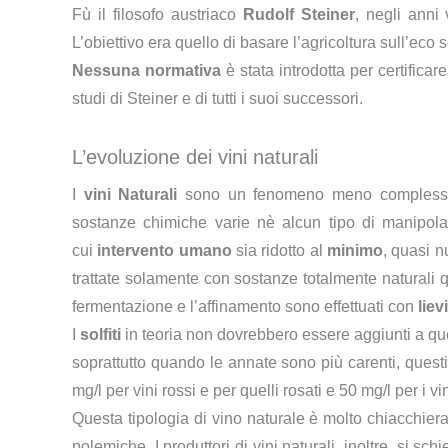
Fù il filosofo austriaco
Rudolf Steiner
, negli anni 
L’obiettivo era quello di basare l’agricoltura sull’eco s
Nessuna normativa
è stata introdotta per certific
studi di Steiner e di tutti i suoi successori.
L’evoluzione dei vini naturali
I
vini Naturali
sono un fenomeno meno complesso, e
sostanze chimiche varie nè alcun tipo di manipolaz
cui
intervento umano
sia ridotto al
minimo
, quasi n
trattate solamente con sostanze totalmente naturali q
fermentazione e l’affinamento sono effettuati con
liev
I
solfiti
in teoria non dovrebbero essere aggiunti a quel
soprattutto quando le annate sono più carenti, questi
mg/l per vini rossi e per quelli rosati e 50 mg/l per i vi
Questa tipologia di vino naturale è molto chiacchierat
polemiche. I produttori di vini naturali, inoltre, si sc