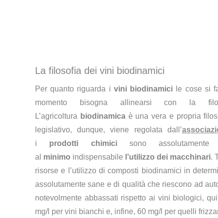
La filosofia dei vini biodinamici
Per quanto riguarda i
vini biodinamici
le cose si f
momento bisogna allinearsi con la filosof
L’agricoltura
biodinamica
è una vera e propria filos
legislativo, dunque, viene regolata dall’
associaz
i
prodotti chimici
sono assolutament
al
minimo
indispensabile
l’utilizzo dei macchinari
. 
risorse e l’utilizzo di composti biodinamici in deter
assolutamente sane e di qualità che riescono ad auto
notevolmente abbassati rispetto ai vini biologici, qui 
mg/l per vini bianchi e, infine, 60 mg/l per quelli frizzan