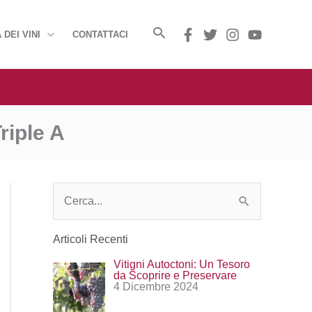
 DEI VINI
CONTATTACI
riple A
C
e
Articoli Recenti
r
Vitigni Autoctoni: Un Tesoro
c
da Scoprire e Preservare
4 Dicembre 2024
a