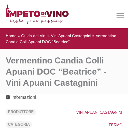
Home
»
Guida dei Vini
»
Vini Apuani Castagnini
»
Vermentino
Candia Colli Apuani DOC “Beatrice”
Vermentino Candia Colli
Apuani DOC “Beatrice” -
Vini Apuani Castagnini
Informazioni
PRODUTTORE
VINI APUANI CASTAGNINI
CATEGORIA
FERMO