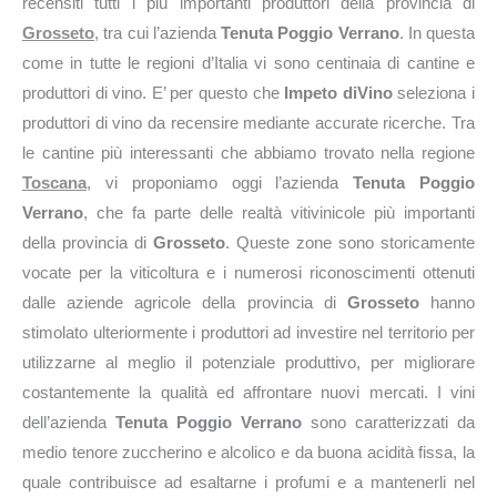
recensiti tutti i più importanti produttori della provincia di
Grosseto
, tra cui l’azienda
Tenuta Poggio Verrano
. In questa
come in tutte le regioni d’Italia vi sono centinaia di cantine e
produttori di vino. E’ per questo che
Impeto diVino
seleziona i
produttori di vino da recensire mediante accurate ricerche. Tra
le cantine più interessanti che abbiamo trovato nella regione
Toscana
, vi proponiamo oggi l’azienda
Tenuta Poggio
Verrano
, che fa parte delle realtà vitivinicole più importanti
della provincia di
Grosseto
. Queste zone sono storicamente
vocate per la viticoltura e i numerosi riconoscimenti ottenuti
dalle aziende agricole della provincia di
Grosseto
hanno
stimolato ulteriormente i produttori ad investire nel territorio per
utilizzarne al meglio il potenziale produttivo, per migliorare
costantemente la qualità ed affrontare nuovi mercati. I vini
dell’azienda
Tenuta Poggio Verrano
sono caratterizzati da
medio tenore zuccherino e alcolico e da buona acidità fissa, la
quale contribuisce ad esaltarne i profumi e a mantenerli nel