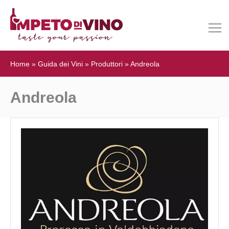
Home
»
Guida dei Vini
»
Produttori
»
Andreola
Andreola