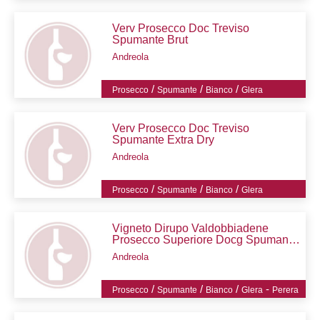
Verv Prosecco Doc Treviso
Spumante Brut
Andreola
/
/
/
Prosecco
Spumante
Bianco
Glera
Verv Prosecco Doc Treviso
Spumante Extra Dry
Andreola
/
/
/
Prosecco
Spumante
Bianco
Glera
Vigneto Dirupo Valdobbiadene
Prosecco Superiore Docg Spumante
Brut
Andreola
/
/
/
-
Prosecco
Spumante
Bianco
Glera
Perera