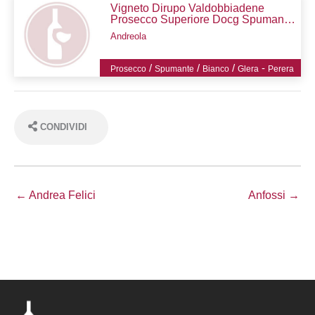
Vigneto Dirupo Valdobbiadene
Prosecco Superiore Docg Spumante
Extra Dry
Andreola
/
/
/
-
Prosecco
Spumante
Bianco
Glera
Perera
CONDIVIDI
← Andrea Felici
Anfossi →