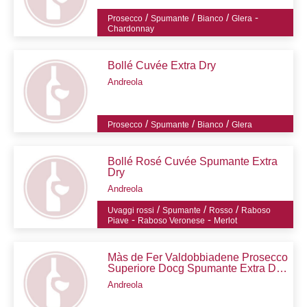
/
/
/
-
Prosecco
Spumante
Bianco
Glera
Chardonnay
Bollé Cuvée Extra Dry
Andreola
/
/
/
Prosecco
Spumante
Bianco
Glera
Bollé Rosé Cuvée Spumante Extra
Dry
Andreola
/
/
/
Uvaggi rossi
Spumante
Rosso
Raboso
-
-
Piave
Raboso Veronese
Merlot
Màs de Fer Valdobbiadene Prosecco
Superiore Docg Spumante Extra Dry
Cru
Andreola