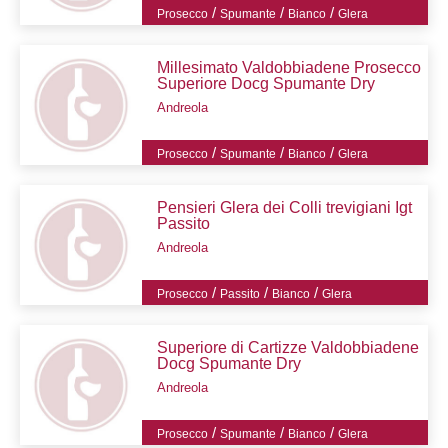
/
/
/
Prosecco
Spumante
Bianco
Glera
Millesimato Valdobbiadene Prosecco
Superiore Docg Spumante Dry
Andreola
/
/
/
Prosecco
Spumante
Bianco
Glera
Pensieri Glera dei Colli trevigiani Igt
Passito
Andreola
/
/
/
Prosecco
Passito
Bianco
Glera
Superiore di Cartizze Valdobbiadene
Docg Spumante Dry
Andreola
/
/
/
Prosecco
Spumante
Bianco
Glera