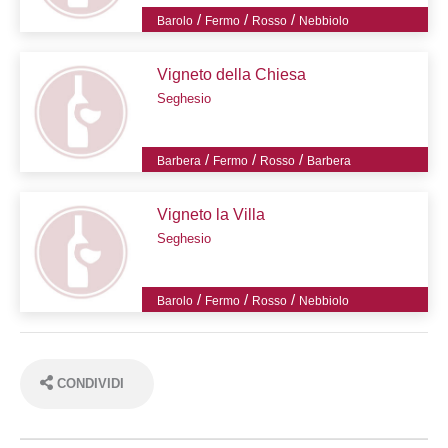
/
/
/
Barolo
Fermo
Rosso
Nebbiolo
Vigneto della Chiesa
Seghesio
/
/
/
Barbera
Fermo
Rosso
Barbera
Vigneto la Villa
Seghesio
/
/
/
Barolo
Fermo
Rosso
Nebbiolo
CONDIVIDI