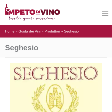
Home
»
Guida dei Vini
»
Produttori
»
Seghesio
Seghesio