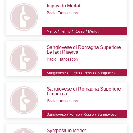
Impavido Merlot
Paolo Francesconi
/
/
/
Merlot
Fermo
Rosso
Merlot
Sangiovese di Romagna Superiore
Le Iadi Riserva
Paolo Francesconi
/
/
/
Sangiovese
Fermo
Rosso
Sangiovese
Sangiovese di Romagna Superiore
Limbecca
Paolo Francesconi
/
/
/
Sangiovese
Fermo
Rosso
Sangiovese
Symposium Merlot