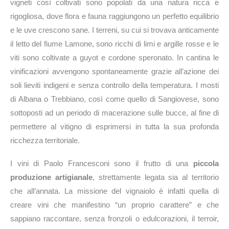
vigneti così coltivati sono popolati da una natura ricca e
rigogliosa, dove flora e fauna raggiungono un perfetto equilibrio
e le uve crescono sane. I terreni, su cui si trovava anticamente
il letto del fiume Lamone, sono ricchi di limi e argille rosse e le
viti sono coltivate a guyot e cordone speronato. In cantina le
vinificazioni avvengono spontaneamente grazie all’azione dei
soli lieviti indigeni e senza controllo della temperatura. I mosti
di Albana o Trebbiano, così come quello di Sangiovese, sono
sottoposti ad un periodo di macerazione sulle bucce, al fine di
permettere al vitigno di esprimersi in tutta la sua profonda
ricchezza territoriale.
I vini di Paolo Francesconi sono il frutto di una
piccola
produzione artigianale
, strettamente legata sia al territorio
che all’annata. La missione del vignaiolo è infatti quella di
creare vini che manifestino “un proprio carattere” e che
sappiano raccontare, senza fronzoli o edulcorazioni, il terroir,