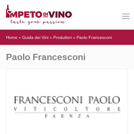
Home
»
Guida dei Vini
»
Produttori
»
Paolo Francesconi
Paolo Francesconi