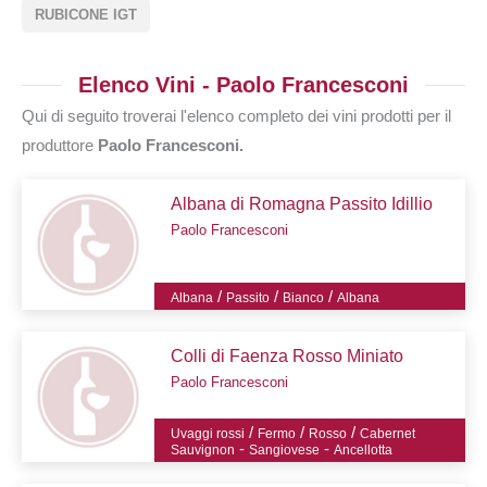
RUBICONE IGT
Elenco Vini - Paolo Francesconi
Qui di seguito troverai l'elenco completo dei vini prodotti per il
produttore
Paolo Francesconi.
Albana di Romagna Passito Idillio
Paolo Francesconi
/
/
/
Albana
Passito
Bianco
Albana
Colli di Faenza Rosso Miniato
Paolo Francesconi
/
/
/
Uvaggi rossi
Fermo
Rosso
Cabernet
-
-
Sauvignon
Sangiovese
Ancellotta