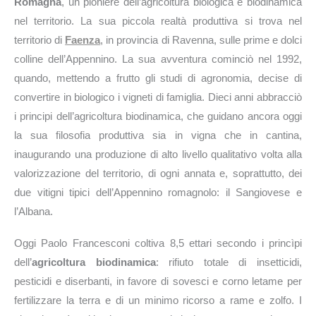
Romagna
, un pioniere dell’agricoltura biologica e biodinamica
nel territorio. La sua piccola realtà produttiva si trova nel
territorio di
Faenza
, in provincia di Ravenna, sulle prime e dolci
colline dell’Appennino. La sua avventura cominciò nel 1992,
quando, mettendo a frutto gli studi di agronomia, decise di
convertire in biologico i vigneti di famiglia. Dieci anni abbracciò
i principi dell’agricoltura biodinamica, che guidano ancora oggi
la sua filosofia produttiva sia in vigna che in cantina,
inaugurando una produzione di alto livello qualitativo volta alla
valorizzazione del territorio, di ogni annata e, soprattutto, dei
due vitigni tipici dell’Appennino romagnolo: il Sangiovese e
l’Albana.
Oggi Paolo Francesconi coltiva 8,5 ettari secondo i princìpi
dell’
agricoltura biodinamica
: rifiuto totale di insetticidi,
pesticidi e diserbanti, in favore di sovesci e corno letame per
fertilizzare la terra e di un minimo ricorso a rame e zolfo. I