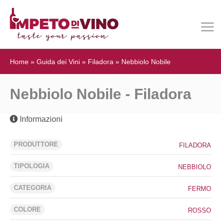
Home
»
Guida dei Vini
»
Filadora
»
Nebbiolo Nobile
Nebbiolo Nobile - Filadora
Informazioni
PRODUTTORE
FILADORA
TIPOLOGIA
NEBBIOLO
CATEGORIA
FERMO
COLORE
ROSSO