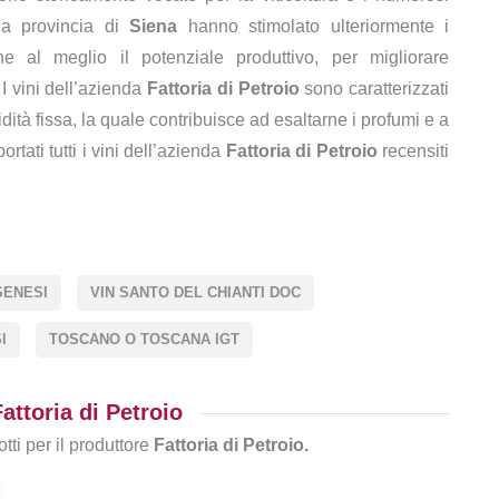
lla provincia di
Siena
hanno stimolato ulteriormente i
arne al meglio il potenziale produttivo, per migliorare
I vini dell’azienda
Fattoria di Petroio
sono caratterizzati
tà fissa, la quale contribuisce ad esaltarne i profumi e a
tati tutti i vini dell’azienda
Fattoria di Petroio
recensiti
SENESI
VIN SANTO DEL CHIANTI DOC
I
TOSCANO O TOSCANA IGT
attoria di Petroio
tti per il produttore
Fattoria di Petroio.