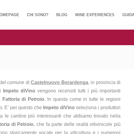
OMEPAGE
CHI SONO?
BLOG
WINE EXPERIENCES
GUIDA
i del comune di
Castelnuovo Berardenga
, in provincia di
i Impeto diVino
vengono recensiti tutti i più importanti
da
Fattoria di Petroio
. In questa come in tutte le regioni
ino. E’ per questo che
Impeto diVino
seleziona i produttori
a le cantine più interessanti che abbiamo trovato nella
toria di Petroio
, che fa parte delle realtà vitivinicole più
no storicamente vocate per la viticoltura e i numerosi