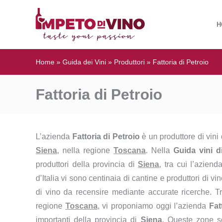
H
Home
»
Guida dei Vini
»
Produttori
»
Fattoria di Petroio
Fattoria di Petroio
L’azienda
Fattoria di Petroio
è un produttore di vin
Siena
, nella regione
Toscana
. Nella
Guida vini d
produttori della provincia di
Siena
, tra cui l’azien
d’Italia vi sono centinaia di cantine e produttori di v
di vino da recensire mediante accurate ricerche. Tr
regione
Toscana
, vi proponiamo oggi l’azienda
Fat
importanti della provincia di
Siena
. Queste zone so