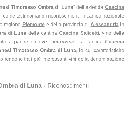
tonesi Timorasso Ombra di Luna
” dell’azienda
Cascina
ti, come testimoniano i riconoscimenti in campo nazionale
lla regione
Piemonte
e della provincia di
Alessandria
in
bra di Luna
della cantina
Cascina Salicetti
, vino della
cato a partire da uve
Timorasso
. La cantina
Cascina
tonesi Timorasso Ombra di Luna
, le cui caratteristiche
 lo rendono tra i più interessanti vini della denominazione
 Ombra di Luna
- Riconoscimenti