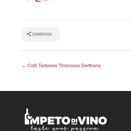
CONDIVIDI
← Colli Tortonesi Timorasso Derthona