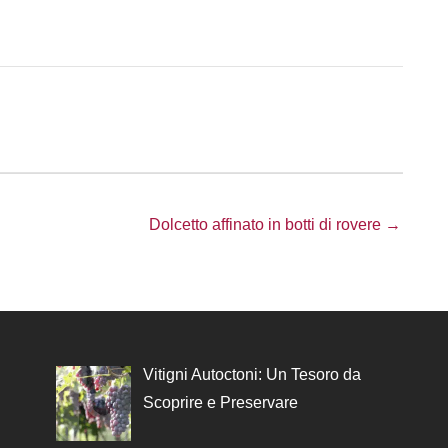
Dolcetto affinato in botti di rovere →
Vitigni Autoctoni: Un Tesoro da
Scoprire e Preservare