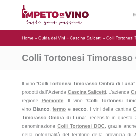
H
Home
»
Guida dei Vini
»
Cascina Salicetti
»
Colli Tortones
Colli Tortonesi Timorasso 
Il vino “
Colli Tortonesi Timorasso Ombra di Luna
”
prodotti dall’Azienda
Cascina Salicetti
. L’azienda
Ca
regione
Piemonte
. Il vino “
Colli Tortonesi Ti
vino
Bianco
,
fermo
e
secco
. I vini della cantina
C
Timorasso Ombra di Luna
“, recensito in questo 
denominazione
Colli Tortonesi DOC
, grazie anche
nella potenzialità del territorio della provincia di