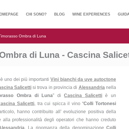
OMEPAGE
CHI SONO?
BLOG
WINE EXPERIENCES
GUIDA
i Timorasso Ombra di Luna
Ombra di Luna - Cascina Salicet
 è uno dei più importanti
Vini bianchi da uve autoctone
scina Salicetti
si trova in provincia di
Alessandria
nella
morasso Ombra di Luna
” di
Cascina Salicetti
è un
ascina Salicetti
, tra cui spicca il vino “
Colli Tortonesi
articolo, hanno contribuito all’ evoluzione positiva della
 alla professionalità degli operatori che hanno creduto
Alessandria
. La rinomanza della denominazione
Colli