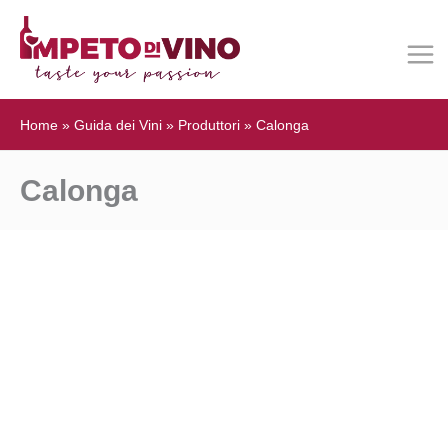
Home
»
Guida dei Vini
»
Produttori
»
Calonga
Calonga