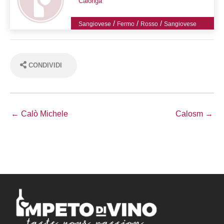
Calonga
/
/
/
Sangiovese
Fermo
Rosso
Sangiovese
CONDIVIDI
← Calò Michele
Calosm →