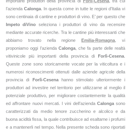
importanti produttori della provincia di
Forlì-Cesena
, tra cui
l’azienda
Calonga
. In questa come in tutte le regioni d’Italia vi
sono centinaia di cantine e produttori di vino. E’ per questo che
Impeto diVino
seleziona i produttori di vino da recensire
mediante accurate ricerche. Tra le cantine più interessanti che
abbiamo trovato nella regione
Emilia-Romagna
, vi
proponiamo oggi l’azienda
Calonga
, che fa parte delle realtà
vitivinicole più importanti della provincia di
Forlì-Cesena
.
Queste zone sono storicamente vocate per la viticoltura e i
numerosi riconoscimenti ottenuti dalle aziende agricole della
provincia di
Forlì-Cesena
hanno stimolato ulteriormente i
produttori ad investire nel territorio per utilizzarne al meglio il
potenziale produttivo, per migliorare costantemente la qualità
ed affrontare nuovi mercati. I vini dell’azienda
Calonga
sono
caratterizzati da medio tenore zuccherino e alcolico e da
buona acidità fissa, la quale contribuisce ad esaltarne i profumi
e a mantenerli nel tempo. Nella presente scheda sono riportati