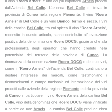
Il vino “
Roero Arneis
” è uno dei più importanti
Arneis
prodotti
dall’Azienda
Bel Colle
. L’azienda
Bel Colle
si trova in
provincia di
Cuneo
nella regione
Piemonte
. Il vino “
Roero
Arneis
” di
Bel Colle
è un vino
Bianco
,
fermo
e
secco
. I vini
della cantina
Bel Colle
, tra cui spicca il vino “
Roero Arneis
“,
recensito in questo articolo, hanno contribuito all’ evoluzione
positiva della denominazione
Roero DOCG
, grazie anche alla
professionalità degli operatori che hanno creduto nella
potenzialità del territorio della provincia di
Cuneo
. La
rinomanza della denominazione
Roero DOCG
e dei suoi vini,
come il “
Roero Arneis
” dell’azienda
Bel Colle
, continuano a
destare l’interesse dei mercati, come testimoniano i
riconoscimenti in campo nazionale ed internazionale dei vini
prodotti dalle aziende della regione
Piemonte
e della provincia
di
Cuneo
in particolare. Il vino
Roero Arneis
della cantina
Bel
Colle
, vino della denominazione
Roero DOCG
viene vinificato
a partire da uve
Arneis
. La cantina
Bel Colle
produce circa