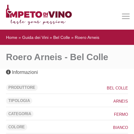
Home
»
Guida dei Vini
»
Bel Colle
»
Roero Arneis
Roero Arneis - Bel Colle
Informazioni
PRODUTTORE
BEL COLLE
TIPOLOGIA
ARNEIS
CATEGORIA
FERMO
COLORE
BIANCO