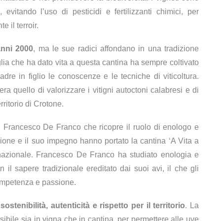
, evitando l’uso di pesticidi e fertilizzanti chimici, per
 il terroir.
 anni 2000
, ma le sue radici affondano in una tradizione
glia che ha dato vita a questa cantina ha sempre coltivato
adre in figlio le conoscenze e le tecniche di viticoltura.
ra quello di valorizzare i vitigni autoctoni calabresi e di
ritorio di Crotone.
n Francesco De Franco che ricopre il ruolo di enologo e
ione e il suo impegno hanno portato la cantina ‘A Vita a
 nazionale. Francesco De Franco ha studiato enologia e
l sapere tradizionale ereditato dai suoi avi, il che gli
competenza e passione.
 sostenibilità, autenticità e rispetto per il territorio
. La
ssibile sia in vigna che in cantina, per permettere alle uve