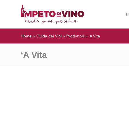
H
Home
»
Guida dei Vini
»
Produttori
»
‘A Vita
‘A Vita