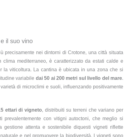
e il suo vino
più precisamente nei dintorni di Crotone, una città situata
n clima mediterraneo, è caratterizzato da estati calde e
r la viticoltura. La cantina è ubicata in una zona che si
titudine variabile
dai 50 ai 200 metri sul livello del mare
.
 varietà di microclimi e suoli, influenzando positivamente
15 ettari di vigneto
, distribuiti su terreni che variano per
ti prevalentemente con vitigni autoctoni, che meglio si
a gestione attenta e sostenibile diquesti vigneti riflette
naturale e nel promuovere la biodiversità. I vigneti sono