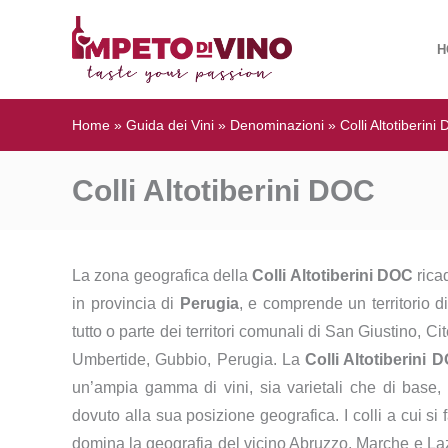
H
Home
»
Guida dei Vini
»
Denominazioni
»
Colli Altotiberini
Colli Altotiberini DOC
La zona geografica della
Colli Altotiberini DOC
ricad
in provincia di
Perugia
, e comprende un territorio di
tutto o parte dei territori comunali di San Giustino, C
Umbertide, Gubbio, Perugia. La
Colli Altotiberini 
un’ampia gamma di vini, sia varietali che di base,
dovuto alla sua posizione geografica. I colli a cui si
domina la geografia del vicino Abruzzo, Marche e Lazi