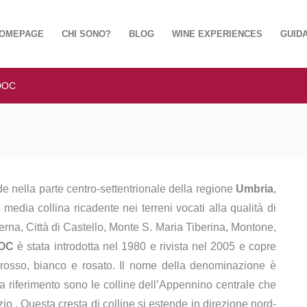
OMEPAGE
CHI SONO?
BLOG
WINE EXPERIENCES
GUIDA
 DOC
e nella parte centro-settentrionale della regione
Umbria
,
 media collina ricadente nei terreni vocati alla qualità di
iterna, Città di Castello, Monte S. Maria Tiberina, Montone,
DOC
è stata introdotta nel 1980 e rivista nel 2005 e copre
 rosso, bianco e rosato. Il nome della denominazione è
 fa riferimento sono le colline dell’Appennino centrale che
o . Questa cresta di colline si estende in direzione nord-