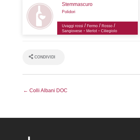
Stemmascuro
Polidori
/
/
/
Uvaggi rossi
Fermo
Rosso
-
-
Sangiovese
Merlot
Ciliegiolo
CONDIVIDI
← Colli Albani DOC