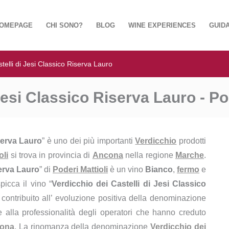
OMEPAGE
CHI SONO?
BLOG
WINE EXPERIENCES
GUIDA
telli di Jesi Classico Riserva Lauro
Jesi Classico Riserva Lauro - Po
serva Lauro
” è uno dei più importanti
Verdicchio
prodotti
oli
si trova in provincia di
Ancona
nella regione
Marche
.
serva Lauro
” di
Poderi Mattioli
è un vino
Bianco
,
fermo
e
spicca il vino “
Verdicchio dei Castelli di Jesi Classico
o contribuito all’ evoluzione positiva della denominazione
e alla professionalità degli operatori che hanno creduto
ona
. La rinomanza della denominazione
Verdicchio dei