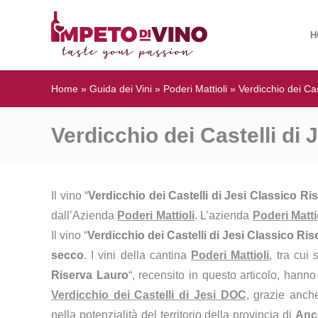
H
Home
»
Guida dei Vini
»
Poderi Mattioli
»
Verdicchio dei Cas
Verdicchio dei Castelli di 
Il vino “
Verdicchio dei Castelli di Jesi Classico Ri
dall’Azienda
Poderi Mattioli
. L’azienda
Poderi Matti
Il vino “
Verdicchio dei Castelli di Jesi Classico Ri
secco
. I vini della cantina
Poderi Mattioli
, tra cui 
Riserva Lauro
“, recensito in questo articolo, hann
Verdicchio dei Castelli di Jesi DOC
, grazie anch
nella potenzialità del territorio della provincia di
Anc