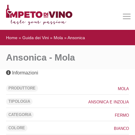
Home
»
Guida dei Vini
»
Mola
»
Ansonica
Ansonica - Mola
Informazioni
PRODUTTORE
MOLA
TIPOLOGIA
ANSONICA E INZOLIA
CATEGORIA
FERMO
COLORE
BIANCO