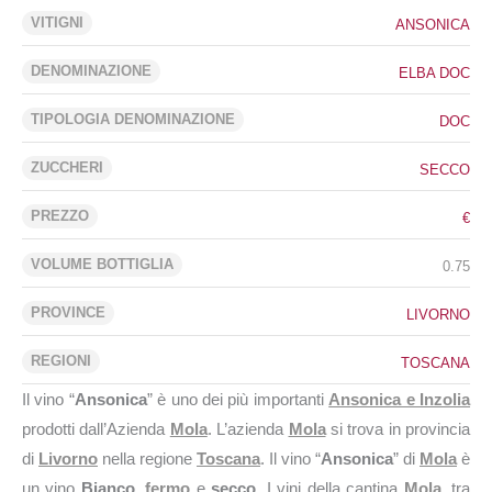
VITIGNI
ANSONICA
DENOMINAZIONE
ELBA DOC
TIPOLOGIA DENOMINAZIONE
DOC
ZUCCHERI
SECCO
PREZZO
€
VOLUME BOTTIGLIA
0.75
PROVINCE
LIVORNO
REGIONI
TOSCANA
Il vino “
Ansonica
” è uno dei più importanti
Ansonica e Inzolia
prodotti dall’Azienda
Mola
. L’azienda
Mola
si trova in provincia
di
Livorno
nella regione
Toscana
. Il vino “
Ansonica
” di
Mola
è
un vino
Bianco
,
fermo
e
secco
. I vini della cantina
Mola
, tra