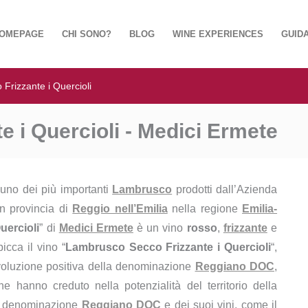
OMEPAGE
CHI SONO?
BLOG
WINE EXPERIENCES
GUIDA
Frizzante i Quercioli
 i Quercioli - Medici Ermete
 uno dei più importanti
Lambrusco
prodotti dall’Azienda
in provincia di
Reggio nell’Emilia
nella regione
Emilia-
uercioli
” di
Medici Ermete
è un vino
rosso
,
frizzante
e
picca il vino “
Lambrusco Secco Frizzante i Quercioli
“,
 evoluzione positiva della denominazione
Reggiano DOC
,
he hanno creduto nella potenzialità del territorio della
la denominazione
Reggiano DOC
e dei suoi vini, come il