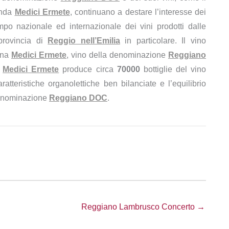
enda
Medici Ermete
, continuano a destare l’interesse dei
po nazionale ed internazionale dei vini prodotti dalle
rovincia di
Reggio nell’Emilia
in particolare. Il vino
ina
Medici Ermete
, vino della denominazione
Reggiano
a
Medici Ermete
produce circa
70000
bottiglie del vino
aratteristiche organolettiche ben bilanciate e l’equilibrio
 denominazione
Reggiano DOC
.
Reggiano Lambrusco Concerto →