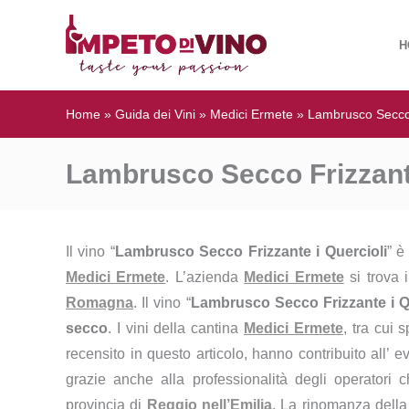
H
Home
»
Guida dei Vini
»
Medici Ermete
»
Lambrusco Secco 
Lambrusco Secco Frizzante
Il vino “
Lambrusco Secco Frizzante i Quercioli
” è
Medici Ermete
. L’azienda
Medici Ermete
si trova 
Romagna
. Il vino “
Lambrusco Secco Frizzante i Q
secco
. I vini della cantina
Medici Ermete
, tra cui s
recensito in questo articolo, hanno contribuito all’
grazie anche alla professionalità degli operatori c
provincia di
Reggio nell’Emilia
. La rinomanza del