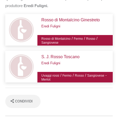
produttore
Eredi Fuligni.
Rosso di Montalcino Ginestreto
Eredi Fuligni
/
/
/
Rosso di Montalcino
Fermo
Rosso
Sangiovese
S. J. Rosso Toscano
Eredi Fuligni
/
/
/
-
Uvaggi rossi
Fermo
Rosso
Sangiovese
Merlot
CONDIVIDI