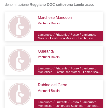
denominazione
Reggiano DOC sottozona Lambrusco.
Marchese Manodori
Venturini Baldini
/
/
/
Lambrusco
Frizzante
Rosso
Lambrusco
-
-
Marani
Lambrusco Maestri
Lambrusco
-
Salamino
Lambrusco Grasparossa
Quaranta
Venturini Baldini
/
/
/
Lambrusco
Frizzante
Rosso
Lambrusco
-
-
Montericco
Lambrusco Marani
Lambrusco
-
Maestri
Malbo gentile
Rubino del Cerro
Venturini Baldini
/
/
/
Lambrusco
Frizzante
Rosso
Lambrusco
-
-
Montericco
Lambrusco Salamino
Lambrusco