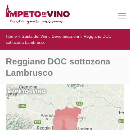
Home
»
Guida dei Vini
»
Denominazioni
»
Reggiano DOC
sottozona Lambrusco
Reggiano DOC sottozona
Lambrusco