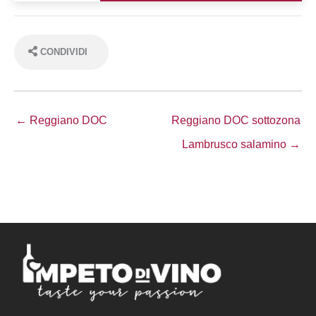
Grasparossa
CONDIVIDI
← Reggiano DOC
Reggiano DOC sottozona
Lambrusco salamino →