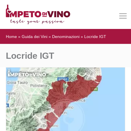
Home
»
Guida dei Vini
»
Denominazioni
»
Locride IGT
Locride IGT