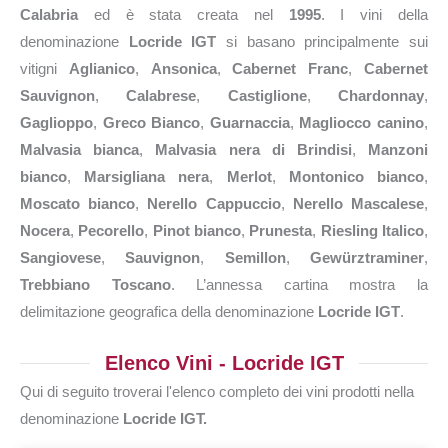
Calabria
ed è stata creata nel
1995
. I vini della
denominazione
Locride IGT
si basano principalmente sui
vitigni
Aglianico
,
Ansonica
,
Cabernet Franc
,
Cabernet
Sauvignon
,
Calabrese
,
Castiglione
,
Chardonnay
,
Gaglioppo
,
Greco Bianco
,
Guarnaccia
,
Magliocco canino
,
Malvasia bianca
,
Malvasia nera di Brindisi
,
Manzoni
bianco
,
Marsigliana nera
,
Merlot
,
Montonico bianco
,
Moscato bianco
,
Nerello Cappuccio
,
Nerello Mascalese
,
Nocera
,
Pecorello
,
Pinot bianco
,
Prunesta
,
Riesling Italico
,
Sangiovese
,
Sauvignon
,
Semillon
,
Gewürztraminer
,
Trebbiano Toscano
. L’annessa cartina mostra la
delimitazione geografica della denominazione
Locride IGT
.
Elenco Vini - Locride IGT
Qui di seguito troverai l'elenco completo dei vini prodotti nella
denominazione
Locride IGT.