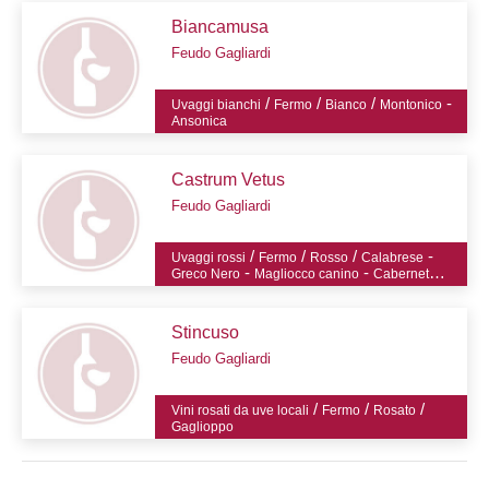
Biancamusa
Feudo Gagliardi
/
/
/
-
Uvaggi bianchi
Fermo
Bianco
Montonico
Ansonica
Castrum Vetus
Feudo Gagliardi
/
/
/
-
Uvaggi rossi
Fermo
Rosso
Calabrese
-
-
Greco Nero
Magliocco canino
Cabernet
Sauvignon
Stincuso
Feudo Gagliardi
/
/
/
Vini rosati da uve locali
Fermo
Rosato
Gaglioppo