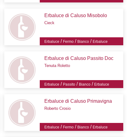
Erbaluce di Caluso Misobolo
Cieck
/
/
/
Erbaluce
Fermo
Bianco
Erbaluce
Erbaluce di Caluso Passito Doc
Tenuta Roletto
/
/
/
Erbaluce
Passito
Bianco
Erbaluce
Erbaluce di Caluso Primavigna
Roberto Crosio
/
/
/
Erbaluce
Fermo
Bianco
Erbaluce