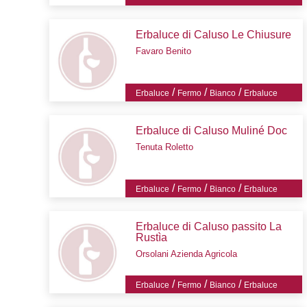
Erbaluce di Caluso Le Chiusure
Favaro Benito
/
/
/
Erbaluce
Fermo
Bianco
Erbaluce
Erbaluce di Caluso Muliné Doc
Tenuta Roletto
/
/
/
Erbaluce
Fermo
Bianco
Erbaluce
Erbaluce di Caluso passito La
Rustìa
Orsolani Azienda Agricola
/
/
/
Erbaluce
Fermo
Bianco
Erbaluce