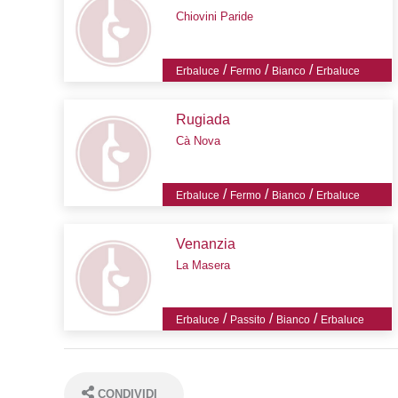
Chiovini Paride
/
/
/
Erbaluce
Fermo
Bianco
Erbaluce
Rugiada
Cà Nova
/
/
/
Erbaluce
Fermo
Bianco
Erbaluce
Venanzia
La Masera
/
/
/
Erbaluce
Passito
Bianco
Erbaluce
CONDIVIDI