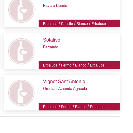
Favaro Benito
/
/
/
Erbaluce
Passito
Bianco
Erbaluce
Solativo
Ferrando
/
/
/
Erbaluce
Fermo
Bianco
Erbaluce
Vignot Sant’Antonio
Orsolani Azienda Agricola
/
/
/
Erbaluce
Fermo
Bianco
Erbaluce