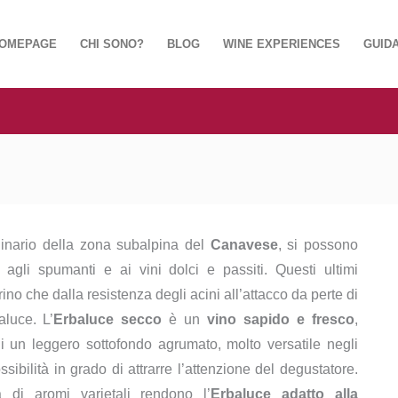
OMEPAGE
CHI SONO?
BLOG
WINE EXPERIENCES
GUIDA
ginario della zona subalpina del
Canavese
, si possono
 agli spumanti e ai vini dolci e passiti. Questi ultimi
no che dalla resistenza degli acini all’attacco da perte di
aluce. L’
Erbaluce secco
è un
vino sapido e fresco
,
 un leggero sottofondo agrumato, molto versatile negli
bilità in grado di attrarre l’attenzione del degustatore.
di aromi varietali rendono l’
Erbaluce adatto alla