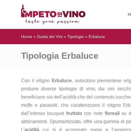
H
Home
»
Guida dei Vini
»
Tipologie
»
Erbaluce
Tipologia Erbaluce
Con il vitigno
Erbaluce
, autoctono piemontese ori
produrre diverse tipologie di vino, dai vini secchi
beneficiano sia dell’acidità che del contenuto zuccheri
muffe e parassiti, che caratterizzano il vitigno Erb
dall’intenso bouquet
fruttato
con note
floreali
su di
abbinamenti. Spumantizzato, offre una gamma di possi
L’
acidità
cui si è accennato sopra e l’assenza 