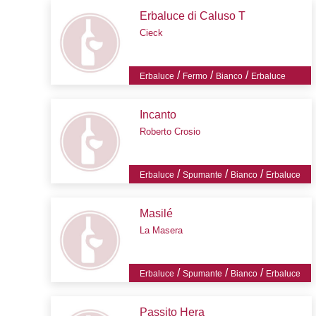
Erbaluce di Caluso T
Cieck
/
/
/
Erbaluce
Fermo
Bianco
Erbaluce
Incanto
Roberto Crosio
/
/
/
Erbaluce
Spumante
Bianco
Erbaluce
Masilé
La Masera
/
/
/
Erbaluce
Spumante
Bianco
Erbaluce
Passito Hera