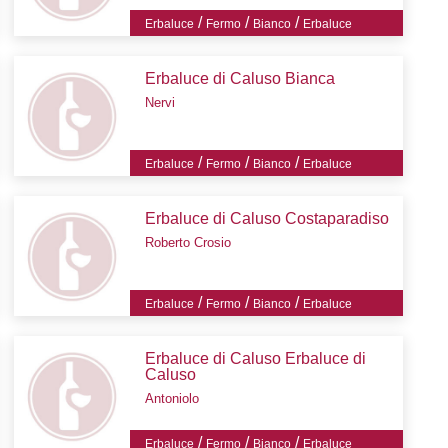
/
/
/
Erbaluce
Fermo
Bianco
Erbaluce
Erbaluce di Caluso Bianca
Nervi
/
/
/
Erbaluce
Fermo
Bianco
Erbaluce
Erbaluce di Caluso Costaparadiso
Roberto Crosio
/
/
/
Erbaluce
Fermo
Bianco
Erbaluce
Erbaluce di Caluso Erbaluce di
Caluso
Antoniolo
/
/
/
Erbaluce
Fermo
Bianco
Erbaluce