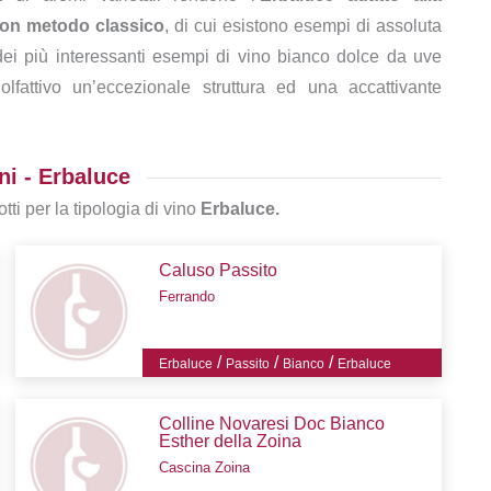
on metodo classico
, di cui esistono esempi di assoluta
i più interessanti esempi di vino bianco dolce da uve
lfattivo un’eccezionale struttura ed una accattivante
ni - Erbaluce
tti per la tipologia di vino
Erbaluce.
Caluso Passito
Ferrando
/
/
/
Erbaluce
Passito
Bianco
Erbaluce
Colline Novaresi Doc Bianco
Esther della Zoina
Cascina Zoina