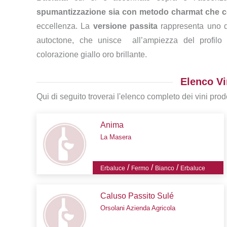
spumantizzazione sia con metodo charmat che c
eccellenza. La
versione passita
rappresenta uno de
autoctone, che unisce all’ampiezza del profilo o
colorazione giallo oro brillante.
Elenco Vi
Qui di seguito troverai l'elenco completo dei vini prodo
Anima
La Masera
/
/
/
Erbaluce
Fermo
Bianco
Erbaluce
Caluso Passito Sulé
Orsolani Azienda Agricola