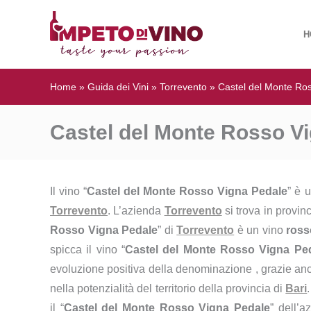
H
Home
»
Guida dei Vini
»
Torrevento
»
Castel del Monte Ro
Castel del Monte Rosso Vi
Il vino “
Castel del Monte Rosso Vigna Pedale
” è 
Torrevento
. L’azienda
Torrevento
si trova in provin
Rosso Vigna Pedale
” di
Torrevento
è un vino
ross
spicca il vino “
Castel del Monte Rosso Vigna Pe
evoluzione positiva della denominazione , grazie anc
nella potenzialità del territorio della provincia di
Bari
il “
Castel del Monte Rosso Vigna Pedale
” dell’