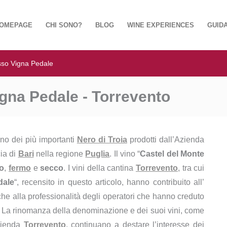
OMEPAGE
CHI SONO?
BLOG
WINE EXPERIENCES
GUIDA
sso Vigna Pedale
gna Pedale - Torrevento
uno dei più importanti
Nero di Troia
prodotti dall’Azienda
cia di
Bari
nella regione
Puglia
. Il vino “
Castel del Monte
o
,
fermo
e
secco
. I vini della cantina
Torrevento
, tra cui
dale
“, recensito in questo articolo, hanno contribuito all’
he alla professionalità degli operatori che hanno creduto
. La rinomanza della denominazione e dei suoi vini, come
azienda
Torrevento
, continuano a destare l’interesse dei