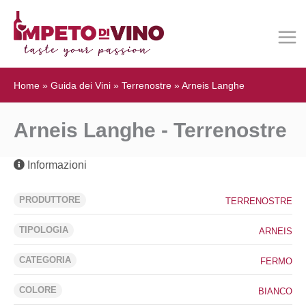
Home
»
Guida dei Vini
»
Terrenostre
»
Arneis Langhe
Arneis Langhe - Terrenostre
Informazioni
PRODUTTORE
TERRENOSTRE
TIPOLOGIA
ARNEIS
CATEGORIA
FERMO
COLORE
BIANCO