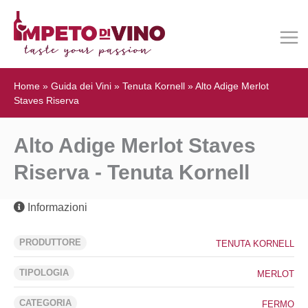
Home
»
Guida dei Vini
»
Tenuta Kornell
»
Alto Adige Merlot
Staves Riserva
Alto Adige Merlot Staves
Riserva - Tenuta Kornell
Informazioni
PRODUTTORE
TENUTA KORNELL
TIPOLOGIA
MERLOT
CATEGORIA
FERMO