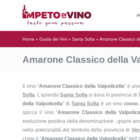
H
Home
»
Guida dei Vini
»
Santa Sofia
»
Amarone Classico del
Amarone Classico della Val
Il vino “
Amarone Classico della Valpolicella
” è uno
Sofia
. L’azienda
Santa Sofia
si trova in provincia di
della Valpolicella
” di
Santa Sofia
è un vino
rosso
spicca il vino “
Amarone Classico della Valpolice
evoluzione positiva della denominazione , grazie anc
nella potenzialità del territorio della provincia di
Ver
come il “
Amarone Classico della Valpolicella
” dell