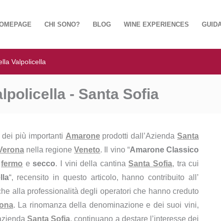
OMEPAGE
CHI SONO?
BLOG
WINE EXPERIENCES
GUIDA
la Valpolicella
policella - Santa Sofia
 dei più importanti
Amarone
prodotti dall’Azienda
Santa
Verona
nella regione
Veneto
. Il vino “
Amarone Classico
,
fermo
e
secco
. I vini della cantina
Santa Sofia
, tra cui
lla
“, recensito in questo articolo, hanno contribuito all’
he alla professionalità degli operatori che hanno creduto
ona
. La rinomanza della denominazione e dei suoi vini,
’azienda
Santa Sofia
, continuano a destare l’interesse dei