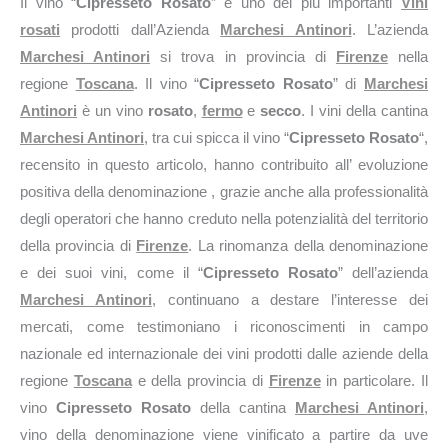
Il vino “
Cipresseto Rosato
” è uno dei più importanti
Vini
rosati
prodotti dall’Azienda
Marchesi Antinori
. L’azienda
Marchesi Antinori
si trova in provincia di
Firenze
nella
regione
Toscana
. Il vino “
Cipresseto Rosato
” di
Marchesi
Antinori
è un vino
rosato
,
fermo
e
secco
. I vini della cantina
Marchesi Antinori
, tra cui spicca il vino “
Cipresseto Rosato
“,
recensito in questo articolo, hanno contribuito all’ evoluzione
positiva della denominazione , grazie anche alla professionalità
degli operatori che hanno creduto nella potenzialità del territorio
della provincia di
Firenze
. La rinomanza della denominazione
e dei suoi vini, come il “
Cipresseto Rosato
” dell’azienda
Marchesi Antinori
, continuano a destare l’interesse dei
mercati, come testimoniano i riconoscimenti in campo
nazionale ed internazionale dei vini prodotti dalle aziende della
regione
Toscana
e della provincia di
Firenze
in particolare. Il
vino
Cipresseto Rosato
della cantina
Marchesi Antinori
,
vino della denominazione viene vinificato a partire da uve