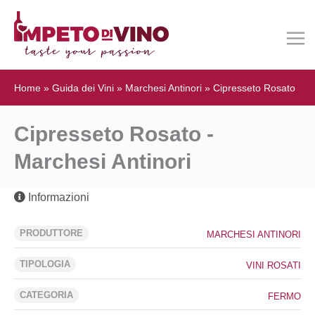
Home
»
Guida dei Vini
»
Marchesi Antinori
»
Cipresseto Rosato
Cipresseto Rosato -
Marchesi Antinori
Informazioni
PRODUTTORE
MARCHESI ANTINORI
TIPOLOGIA
VINI ROSATI
CATEGORIA
FERMO