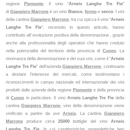
regione
Piemonte
. Il vino “
Arneis Langhe Tre Fie
”
di
Gianpiero Marrone
è un vino
Bianco
,
fermo
e
secco
. I vini
della cantina
Gianpiero Marrone
, tra cui spicca il vino “
Arneis
Langhe Tre Fie
“, recensito in questo articolo, hanno
contribuito all’ evoluzione positiva della denominazione , grazie
anche alla professionalità degli operatori che hanno creduto
nella potenzialità del territorio della provincia di
Cuneo
. La
rinomanza della denominazione e dei suoi vini, come il “
Arneis
Langhe Tre Fie
” dell’azienda
Gianpiero Marrone
, continuano
a destare l’interesse dei mercati, come testimoniano i
riconoscimenti in campo nazionale ed internazionale dei vini
prodotti dalle aziende della regione
Piemonte
e della provincia
di
Cuneo
in particolare. Il vino
Arneis Langhe Tre Fie
della
cantina
Gianpiero Marrone
, vino della denominazione viene
vinificato a partire da uve
Arneis
. La cantina
Gianpiero
Marrone
produce circa
25000
bottiglie del vino
Arneis
Langhe Tre Fie
, le cui caratteristiche organolettiche ben