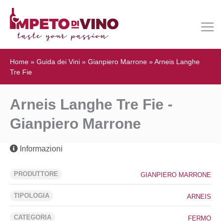
Home
»
Guida dei Vini
»
Gianpiero Marrone
»
Arneis Langhe
Tre Fie
Arneis Langhe Tre Fie -
Gianpiero Marrone
Informazioni
PRODUTTORE
GIANPIERO MARRONE
TIPOLOGIA
ARNEIS
CATEGORIA
FERMO