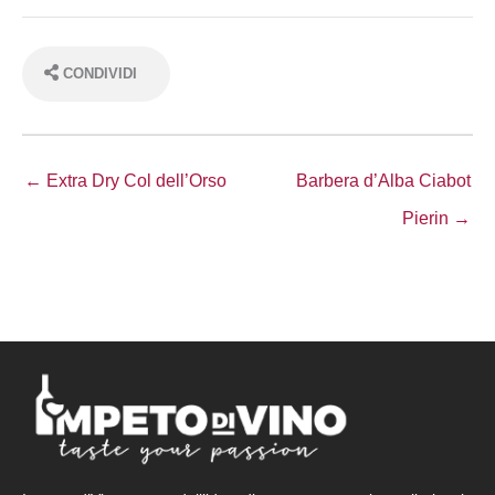
CONDIVIDI
← Extra Dry Col dell’Orso
Barbera d’Alba Ciabot
Pierin →