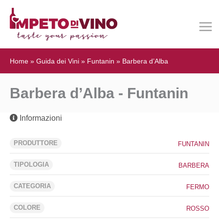
Home
»
Guida dei Vini
»
Funtanin
»
Barbera d’Alba
Barbera d’Alba - Funtanin
Informazioni
PRODUTTORE
FUNTANIN
TIPOLOGIA
BARBERA
CATEGORIA
FERMO
COLORE
ROSSO