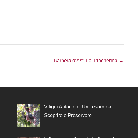
Barbera d’Asti La Trincherina →
Vitigni Autoctoni: Un Tesoro da
Scoprire e Preservare