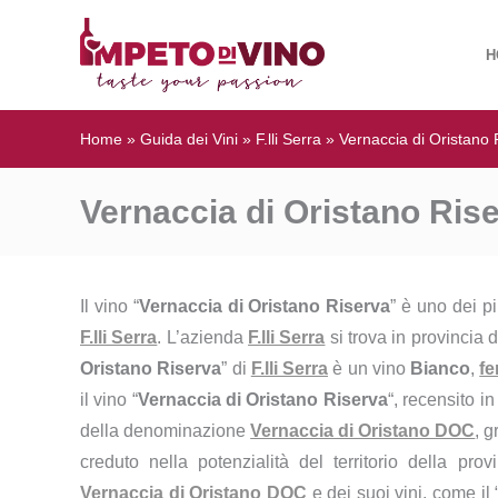
H
Home
»
Guida dei Vini
»
F.lli Serra
»
Vernaccia di Oristano 
Vernaccia di Oristano Riser
Il vino “
Vernaccia di Oristano Riserva
” è uno dei p
F.lli Serra
. L’azienda
F.lli Serra
si trova in provincia 
Oristano Riserva
” di
F.lli Serra
è un vino
Bianco
,
f
il vino “
Vernaccia di Oristano Riserva
“, recensito i
della denominazione
Vernaccia di Oristano DOC
, 
creduto nella potenzialità del territorio della pro
Vernaccia di Oristano DOC
e dei suoi vini, come il 