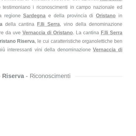
e testimoniano i riconoscimenti in campo nazionale ed
lla regione
Sardegna
e della provincia di
Oristano
in
a
della cantina
F.lli Serra
, vino della denominazione
tire da uve
Vernaccia di Oristano
. La cantina
F.lli Serra
ristano Riserva
, le cui caratteristiche organolettiche ben
i più interessanti vini della denominazione
Vernaccia di
o Riserva
- Riconoscimenti