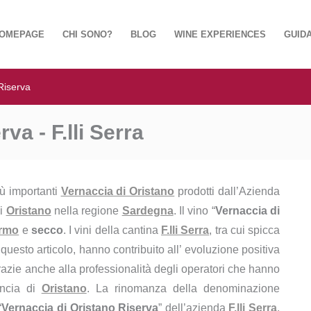
OMEPAGE
CHI SONO?
BLOG
WINE EXPERIENCES
GUIDA
Riserva
va - F.lli Serra
iù importanti
Vernaccia di Oristano
prodotti dall’Azienda
di
Oristano
nella regione
Sardegna
. Il vino “
Vernaccia di
ermo
e
secco
. I vini della cantina
F.lli Serra
, tra cui spicca
n questo articolo, hanno contribuito all’ evoluzione positiva
grazie anche alla professionalità degli operatori che hanno
vincia di
Oristano
. La rinomanza della denominazione
“
Vernaccia di Oristano Riserva
” dell’azienda
F.lli Serra
,