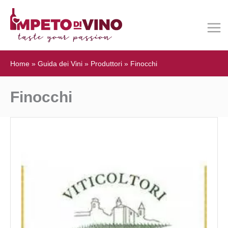
Home
»
Guida dei Vini
»
Produttori
»
Finocchi
Finocchi